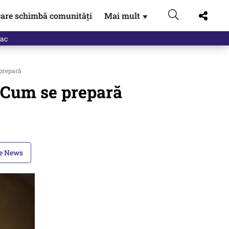
are schimbă comunități
Mai mult
▼
eac
 prepară
. Cum se prepară
le News