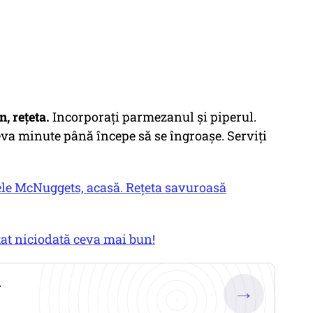
, rețeta.
Incorporaţi parmezanul şi piperul.
eva minute până începe să se îngroaşe. Serviţi
sele McNuggets, acasă. Rețeta savuroasă
stat niciodată ceva mai bun!
.
→