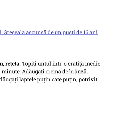
 Greșeala ascunsă de un puști de 16 ani
, rețeta.
Topiţi untul într-o cratiţă medie.
 2 minute. Adăugaţi crema de brânză,
ugaţi laptele puţin cate puţin, potrivit