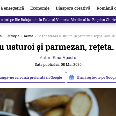
ză energetică
Economie
Diaspora creativă
Românii c
clinti pe Ilie Bolojan de la Palatul Victoria. Verdictul lui Bogdan Chiri
s
›
Lifestyle
›
Retete
›
Sos de brânză cu usturoi și parmezan, rețeta. Cum se
u usturoi și parmezan, rețeta
Autor:
Ema Apostu
Data publicării: 08 Mai 2020
augă-ne ca sursă preferată în Google
Urmărește-ne pe Goog