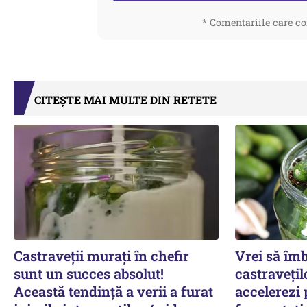
* Comentariile care co
CITEȘTE MAI MULTE DIN RETETE
Castraveții murați în chefir
Vrei să îm
sunt un succes absolut!
castravețil
Această tendință a verii a furat
accelerezi 