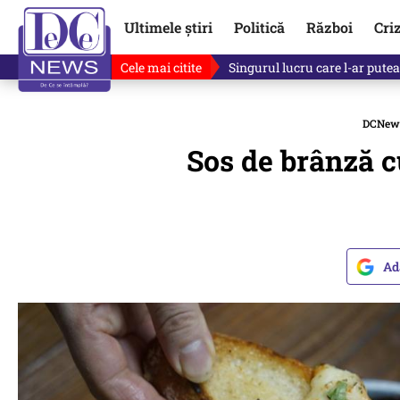
Ultimele știri
Politică
Război
Cri
Cele mai citite
Singurul lucru care l-ar putea 
DCNew
Sos de brânză c
Ad