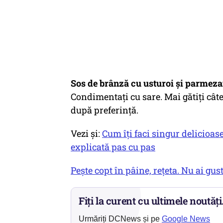
Sos de brânză cu usturoi și parmezan
Condimentaţi cu sare. Mai gătiţi cât
după preferinţă.
Vezi și:
Cum îți faci singur delicioa
explicată pas cu pas
Peşte copt în pâine, rețeta. Nu ai gu
Fiți la curent cu ultimele noutăți
Urmăriți DCNews și pe
Google News