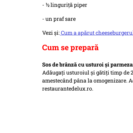
- ½ linguriţă piper
- un praf sare
Vezi și:
Cum a apărut cheeseburgerul.
Cum se prepară
Sos de brânză cu usturoi și parmezan
Adăugaţi usturoiul şi gătiţi timp de
amestecând pâna la omogenizare. Adă
restaurantedelux.ro.