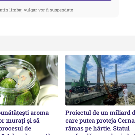
ntin limbaj vulgar vor fi suspendate
bunătățești aroma
Proiectul de un miliard d
or murați și să
care putea proteja Cern
procesul de
rămas pe hârtie. Statul