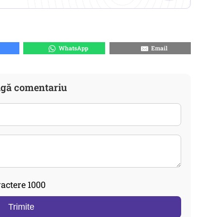
WhatsApp
Email
gă comentariu
actere 1000
Trimite