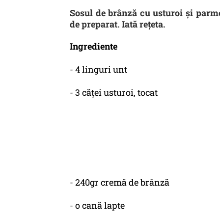
Sosul de brânză cu usturoi și parme
de preparat. Iată rețeta.
Ingrediente
- 4 linguri unt
- 3 căţei usturoi, tocat
- 240gr cremă de brânză
- o cană lapte