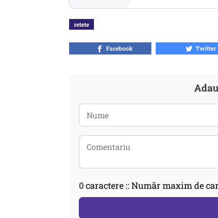
retete
Facebook
Twitter
Adau
0
caractere :: Număr maxim de car