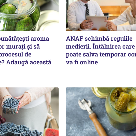
bunătățești aroma
ANAF schimbă regulile
or murați și să
medierii. Întâlnirea care 
procesul de
poate salva temporar co
e? Adaugă această
va fi online