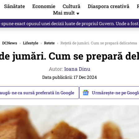
Sănătate
Economie
Cultură
Diaspora creativă
Mai mult
▼
spre „omul harnic“ / video
DCNews
›
Lifestyle
›
Retete
›
Rețetă de jumări. Cum se prepară delicatesa
 de jumări. Cum se prepară del
Autor:
Ioana Dinu
Data publicării: 17 Dec 2024
augă-ne ca sursă preferată în Google
Urmărește-ne pe Goog