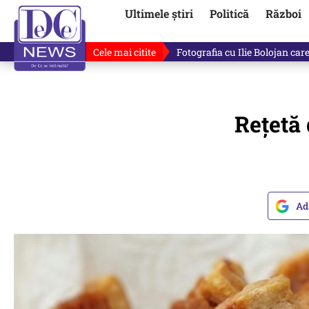
Ultimele știri
Politică
Război
Cele mai citite
Ilie Bolojan, gafă în direct de
Rețetă
Ad