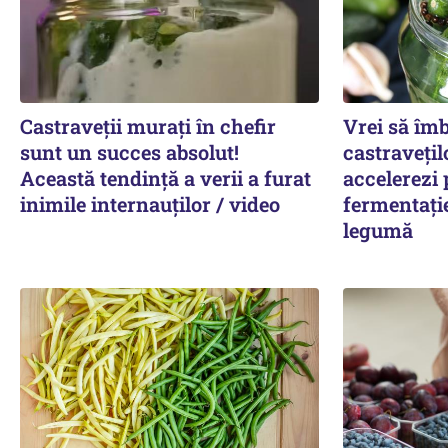
Castraveții murați în chefir
Vrei să îm
sunt un succes absolut!
castravețil
Această tendință a verii a furat
accelerezi 
inimile internauților / video
fermentați
legumă