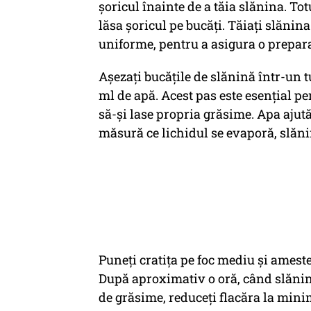
șoricul înainte de a tăia slănina. Tot
lăsa șoricul pe bucăți. Tăiați slănin
uniforme, pentru a asigura o prepara
Așezați bucățile de slănină într-un t
ml de apă. Acest pas este esențial pe
să-și lase propria grăsime. Apa ajută 
măsură ce lichidul se evaporă, slăn
Puneți cratița pe foc mediu și amest
După aproximativ o oră, când slănina
de grăsime, reduceți flacăra la mini