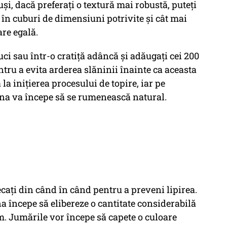
uși, dacă preferați o textură mai robustă, puteți
a în cuburi de dimensiuni potrivite și cât mai
re egală.
uci sau într-o cratiță adâncă și adăugați cei 200
ntru a evita arderea slăninii înainte ca aceasta
la inițierea procesului de topire, iar pe
ina va începe să se rumenească natural.
ecați din când în când pentru a preveni lipirea.
 începe să elibereze o cantitate considerabilă
m. Jumările vor începe să capete o culoare