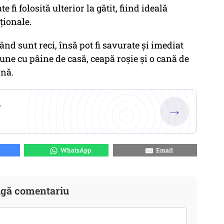
 fi folosită ulterior la gătit, fiind ideală
ționale.
nd sunt reci, însă pot fi savurate și imediat
ne cu pâine de casă, ceapă roșie și o cană de
rnă.
.
→
WhatsApp
Email
gă comentariu