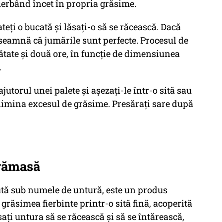
fierbând încet în propria grăsime.
teți o bucată și lăsați-o să se răcească. Dacă
nseamnă că jumările sunt perfecte. Procesul de
ătate și două ore, în funcție de dimensiunea
.
jutorul unei palete și așezați-le într-o sită sau
elimina excesul de grăsime. Presărați sare după
 rămasă
tă sub numele de untură, este un produs
 grăsimea fierbinte printr-o sită fină, acoperită
sați untura să se răcească și să se întărească,