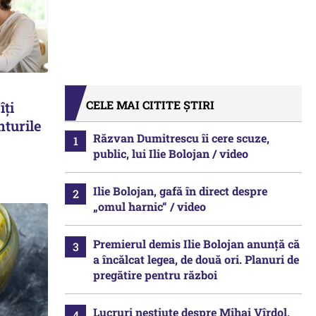
CELE MAI CITITE ȘTIRI
îți
nturile
Răzvan Dumitrescu îi cere scuze,
public, lui Ilie Bolojan / video
Ilie Bolojan, gafă în direct despre
„omul harnic“ / video
Premierul demis Ilie Bolojan anunță că
a încălcat legea, de două ori. Planuri de
pregătire pentru război
Lucruri neștiute despre Mihai Vîrdol,