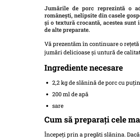
Jumările de porc reprezintă o ade
românești, nelipsite din casele gosp
și o textură crocantă, acestea sunt i
de alte preparate.
Vă prezentăm în continuare o rețetă c
jumări delicioase și untură de calitat
Ingrediente necesare
2,2 kg de slănină de porc cu puțin
200 ml de apă
sare
Cum să preparați cele ma
Începeți prin a pregăti slănina. Dacă