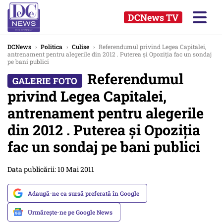
DCNews TV
DCNews
›
Politica
›
Culise
›
Referendumul privind Legea Capitalei,
antrenament pentru alegerile din 2012 . Puterea și Opoziția fac un sondaj
pe bani publici
Referendumul
privind Legea Capitalei,
antrenament pentru alegerile
din 2012 . Puterea și Opoziția
fac un sondaj pe bani publici
Data publicării: 10 Mai 2011
Adaugă-ne ca sursă preferată în Google
Urmărește-ne pe Google News