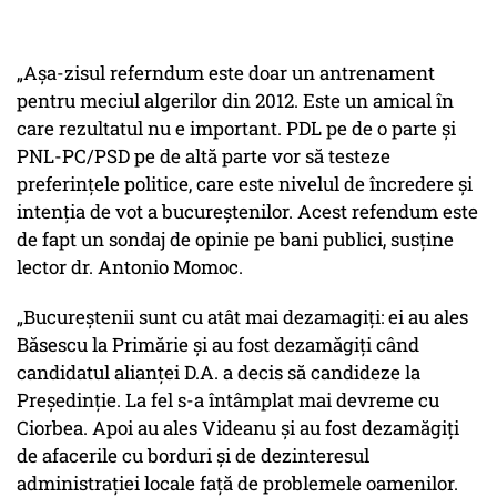
„Așa-zisul referndum este doar un antrenament
pentru meciul algerilor din 2012. Este un amical în
care rezultatul nu e important. PDL pe de o parte și
PNL-PC/PSD pe de altă parte vor să testeze
preferințele politice, care este nivelul de încredere și
intenția de vot a bucureștenilor. Acest refendum este
de fapt un sondaj de opinie pe bani publici, susține
lector dr. Antonio Momoc.
„Bucureștenii sunt cu atât mai dezamagiți: ei au ales
Băsescu la Primărie și au fost dezamăgiți când
candidatul alianței D.A. a decis să candideze la
Președinție. La fel s-a întâmplat mai devreme cu
Ciorbea. Apoi au ales Videanu și au fost dezamăgiți
de afacerile cu borduri și de dezinteresul
administrației locale față de problemele oamenilor.