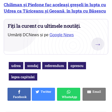
Chiliman și Piedone fac aceleași greșeli în lupta cu
Udrea ca Tăriceanu și Geoană, în lupta cu Băsescu
Fiți la curent cu ultimele noutăți.
Urmăriți DCNews și pe
Google News
→
udrea
sondaj
referendum
oprescu
legea capitalei
Twitter
Email
Facebook
WhatsApp