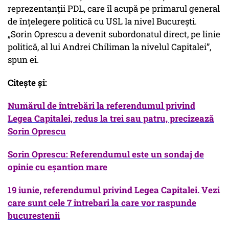
reprezentanții PDL, care îl acupă pe primarul general
de înţelegere politică cu USL la nivel Bucureşti.
„Sorin Oprescu a devenit subordonatul direct, pe linie
politică, al lui Andrei Chiliman la nivelul Capitalei”,
spun ei.
Citește și:
Numărul de întrebări la referendumul privind
Legea Capitalei, redus la trei sau patru, precizează
Sorin Oprescu
Sorin Oprescu: Referendumul este un sondaj de
opinie cu eșantion mare
19 iunie, referendumul privind Legea Capitalei. Vezi
care sunt cele 7 intrebari la care vor raspunde
bucurestenii