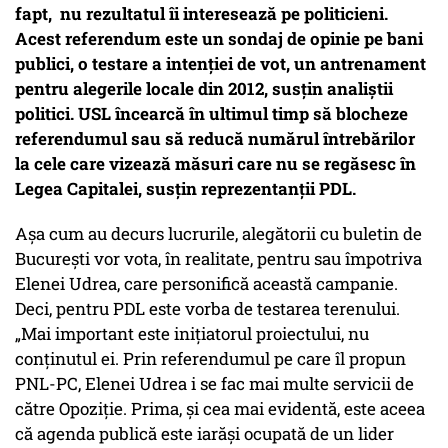
fapt, nu rezultatul îi interesează pe politicieni.
Acest referendum este un sondaj de opinie pe bani
publici, o testare a intenției de vot, un antrenament
pentru alegerile locale din 2012, susțin analiștii
politici. USL încearcă în ultimul timp să blocheze
referendumul sau să reducă numărul întrebărilor
la cele care vizează măsuri care nu se regăsesc în
Legea Capitalei, susțin reprezentanții PDL.
Așa cum au decurs lucrurile, alegătorii cu buletin de
București vor vota, în realitate, pentru sau împotriva
Elenei Udrea, care personifică această campanie.
Deci, pentru PDL este vorba de testarea terenului.
„Mai important este iniţiatorul proiectului, nu
conţinutul ei. Prin referendumul pe care îl propun
PNL-PC, Elenei Udrea i se fac mai multe servicii de
către Opoziţie. Prima, şi cea mai evidentă, este aceea
că agenda publică este iarăşi ocupată de un lider