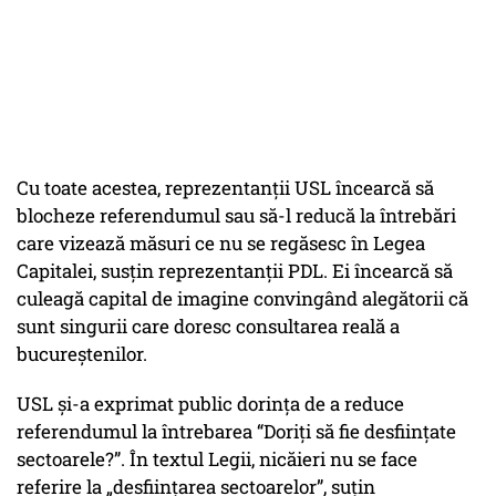
Cu toate acestea, reprezentanții USL încearcă să
blocheze referendumul sau să-l reducă la întrebări
care vizează măsuri ce nu se regăsesc în Legea
Capitalei, susțin reprezentanții PDL. Ei încearcă să
culeagă capital de imagine convingând alegătorii că
sunt singurii care doresc consultarea reală a
bucureștenilor.
USL și-a exprimat public dorința de a reduce
referendumul la întrebarea “Doriţi să fie desfiinţate
sectoarele?”. În textul Legii, nicăieri nu se face
referire la „desfiinţarea sectoarelor”, suțin