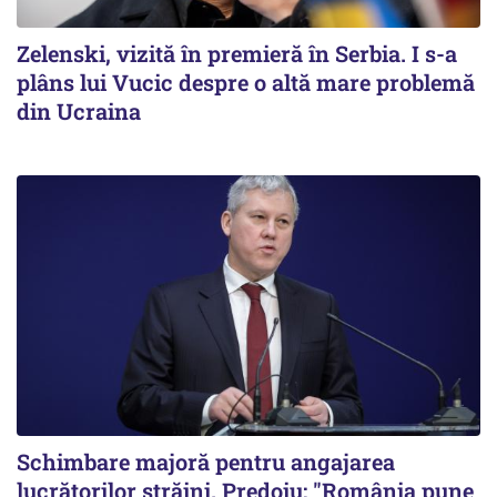
Zelenski, vizită în premieră în Serbia. I s-a
plâns lui Vucic despre o altă mare problemă
din Ucraina
Schimbare majoră pentru angajarea
lucrătorilor străini. Predoiu: "România pune