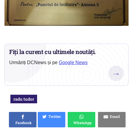
Fiți la curent cu ultimele noutăți.
Urmăriți DCNews și pe
Google News
→
radu tudor
Twitter
Email
Facebook
WhatsApp