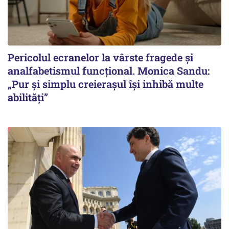
Pericolul ecranelor la vârste fragede și
analfabetismul funcțional. Monica Sandu:
„Pur și simplu creierașul își inhibă multe
abilități”