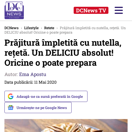
DCNews TV
DCNews
›
Lifestyle
›
Retete
›
Prăjitură împletită cu nutella, rețetă. Un
DELICIU absolut! Oricine o poate prepara
Prăjitură împletită cu nutella,
rețetă. Un DELICIU absolut!
Oricine o poate prepara
Autor:
Ema Apostu
Data publicării: 11 Mai 2020
Adaugă-ne ca sursă preferată în Google
Urmărește-ne pe Google News