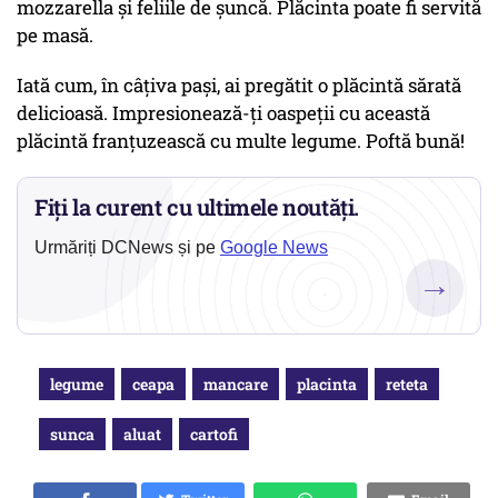
mozzarella și feliile de șuncă. Plăcinta poate fi servită
pe masă.
Iată cum, în câțiva pași, ai pregătit o plăcintă sărată
delicioasă. Impresionează-ți oaspeții cu această
plăcintă franțuzească cu multe legume. Poftă bună!
Fiți la curent cu ultimele noutăți.
Urmăriți DCNews și pe
Google News
→
legume
ceapa
mancare
placinta
reteta
sunca
aluat
cartofi