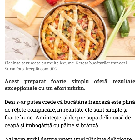
Plăcintă savuroasă cu multe legume. Rețeta bucătarilor francezi.
Sursa foto: freepik.com JPG
Acest preparat foarte simplu oferă rezultate
excepționale cu un efort minim.
Deși s-ar putea crede că bucătăria franceză este plină
de rețete complicare, în realitate ele sunt simple și
foarte bune. Amintește-și despre supa delicioasă de
ceapă și îmbogățită cu pâine și brânză.
Azi vom vorbi despre rețeta unei plăcinte delicioase