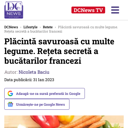
DCNews TV
DCNews
›
Lifestyle
›
Retete
›
Plăcintă savuroasă cu multe legume.
Rețeta secretă a bucătarilor francezi
Plăcintă savuroasă cu multe
legume. Rețeta secretă a
bucătarilor francezi
Autor:
Nicoleta Baciu
Data publicării: 31 Ian 2023
Adaugă-ne ca sursă preferată în Google
Urmărește-ne pe Google News