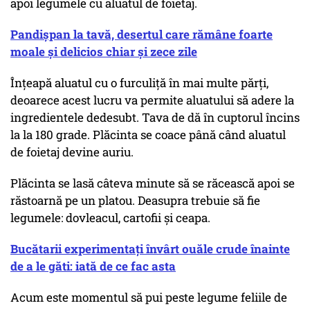
apoi legumele cu aluatul de foietaj.
Pandișpan la tavă, desertul care rămâne foarte
moale și delicios chiar și zece zile
Înțeapă aluatul cu o furculiță în mai multe părți,
deoarece acest lucru va permite aluatului să adere la
ingredientele dedesubt. Tava de dă în cuptorul încins
la la 180 grade. Plăcinta se coace până când aluatul
de foietaj devine auriu.
Plăcinta se lasă câteva minute să se răcească apoi se
răstoarnă pe un platou. Deasupra trebuie să fie
legumele: dovleacul, cartofii și ceapa.
Bucătarii experimentați învârt ouăle crude înainte
de a le găti: iată de ce fac asta
Acum este momentul să pui peste legume feliile de