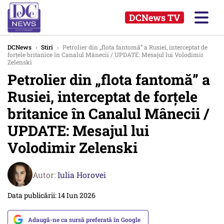
DCNews TV
DCNews
›
Stiri
›
Petrolier din „flota fantomă” a Rusiei, interceptat de
forțele britanice în Canalul Mânecii / UPDATE: Mesajul lui Volodimir
Zelenski
Petrolier din „flota fantomă” a
Rusiei, interceptat de forțele
britanice în Canalul Mânecii /
UPDATE: Mesajul lui
Volodimir Zelenski
Autor:
Iulia Horovei
Data publicării: 14 Iun 2026
Adaugă-ne ca sursă preferată în Google