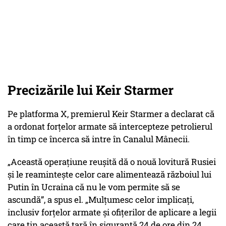
Precizările lui Keir Starmer
Pe platforma X, premierul Keir Starmer a declarat că
a ordonat forțelor armate să intercepteze petrolierul
în timp ce încerca să intre în Canalul Mânecii.
„Această operațiune reușită dă o nouă lovitură Rusiei
și le reamintește celor care alimentează războiul lui
Putin în Ucraina că nu le vom permite să se
ascundă”, a spus el. „Mulțumesc celor implicați,
inclusiv forțelor armate și ofițerilor de aplicare a legii
care țin această țară în siguranță 24 de ore din 24,