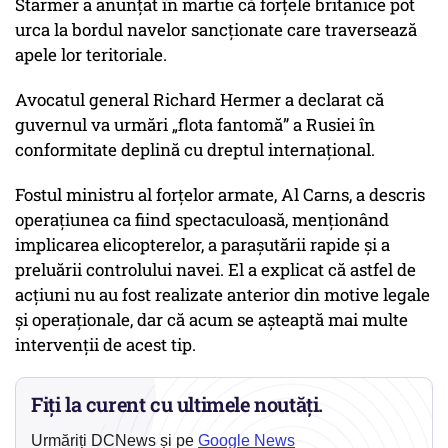
Starmer a anunțat în martie că forțele britanice pot
urca la bordul navelor sancționate care traversează
apele lor teritoriale.
Avocatul general Richard Hermer a declarat că
guvernul va urmări „flota fantomă” a Rusiei în
conformitate deplină cu dreptul internațional.
Fostul ministru al forțelor armate, Al Carns, a descris
operațiunea ca fiind spectaculoasă, menționând
implicarea elicopterelor, a parașutării rapide și a
preluării controlului navei. El a explicat că astfel de
acțiuni nu au fost realizate anterior din motive legale
și operaționale, dar că acum se așteaptă mai multe
intervenții de acest tip.
Fiți la curent cu ultimele noutăți.
Urmăriți DCNews și pe
Google News