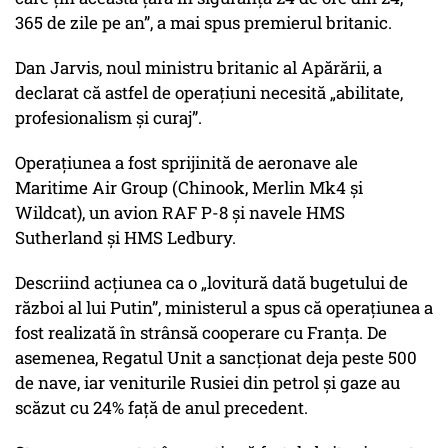
365 de zile pe an”, a mai spus premierul britanic.
Dan Jarvis, noul ministru britanic al Apărării, a
declarat că astfel de operațiuni necesită „abilitate,
profesionalism și curaj”.
Operațiunea a fost sprijinită de aeronave ale
Maritime Air Group (Chinook, Merlin Mk4 și
Wildcat), un avion RAF P-8 și navele HMS
Sutherland și HMS Ledbury.
Descriind acțiunea ca o „lovitură dată bugetului de
război al lui Putin”, ministerul a spus că operațiunea a
fost realizată în strânsă cooperare cu Franța. De
asemenea, Regatul Unit a sancționat deja peste 500
de nave, iar veniturile Rusiei din petrol și gaze au
scăzut cu 24% față de anul precedent.