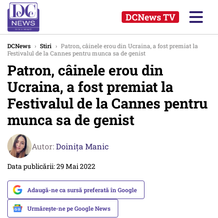
DCNews TV
DCNews
›
Stiri
›
Patron, câinele erou din Ucraina, a fost premiat la
Festivalul de la Cannes pentru munca sa de genist
Patron, câinele erou din
Ucraina, a fost premiat la
Festivalul de la Cannes pentru
munca sa de genist
Autor:
Doinița Manic
Data publicării: 29 Mai 2022
Adaugă-ne ca sursă preferată în Google
Urmărește-ne pe Google News