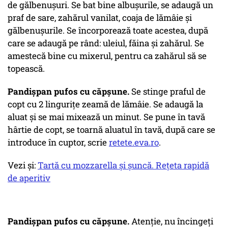
de gălbenuşuri. Se bat bine albuşurile, se adaugă un
praf de sare, zahărul vanilat, coaja de lămâie şi
gălbenuşurile. Se încorporează toate acestea, după
care se adaugă pe rând: uleiul, făina şi zahărul. Se
amestecă bine cu mixerul, pentru ca zahărul să se
topească.
Pandișpan pufos cu căpșune.
Se stinge praful de
copt cu 2 linguriţe zeamă de lămâie. Se adaugă la
aluat şi se mai mixează un minut. Se pune în tavă
hârtie de copt, se toarnă aluatul în tavă, după care se
introduce în cuptor, scrie
retete.eva.ro
.
Vezi și:
Tartă cu mozzarella și șuncă. Rețeta rapidă
de aperitiv
Pandișpan pufos cu căpșune.
Atenţie, nu încingeţi