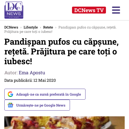
DCNews TV
DCNews
›
Lifestyle
›
Retete
›
Pandișpan pufos cu căpșune, rețetă.
Prăjitura pe care toți o iubesc!
Pandișpan pufos cu căpșune,
rețetă. Prăjitura pe care toți o
iubesc!
Autor:
Ema Apostu
Data publicării: 12 Mai 2020
Adaugă-ne ca sursă preferată în Google
Urmărește-ne pe Google News