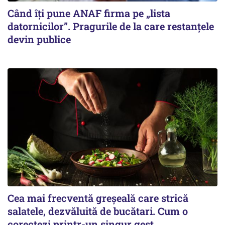
Când îți pune ANAF firma pe „lista
datornicilor”. Pragurile de la care restanțele
devin publice
Cea mai frecventă greșeală care strică
salatele, dezvăluită de bucătari. Cum o
corectezi printr-un singur gest