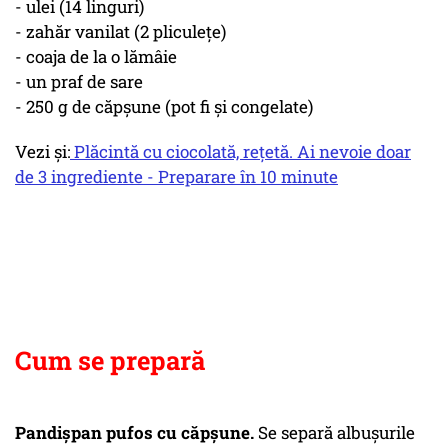
- ulei (14 linguri)
- zahăr vanilat (2 pliculeţe)
- coaja de la o lămâie
- un praf de sare
- 250 g de căpşune (pot fi şi congelate)
Vezi și:
Plăcintă cu ciocolată, rețetă. Ai nevoie doar
de 3 ingrediente - Preparare în 10 minute
Cum se prepară
Pandișpan pufos cu căpșune.
Se separă albuşurile