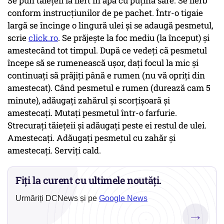
Se pun tăieţeii la fiert în apă cu puţină sare. Se fierb
conform instrucţiunilor de pe pachet. Într-o tigaie
largă se încinge o lingură ulei şi se adaugă pesmetul,
scrie
click.ro
. Se prăjeşte la foc mediu (la început) şi
amestecând tot timpul. După ce vedeţi că pesmetul
începe să se rumenească uşor, daţi focul la mic şi
continuaţi să prăjiţi până e rumen (nu vă opriţi din
amestecat). Când pesmetul e rumen (durează cam 5
minute), adăugaţi zahărul şi scorţişoară şi
amestecaţi. Mutaţi pesmetul într-o farfurie.
Strecuraţi tăieţeii şi adăugaţi peste ei restul de ulei.
Amestecaţi. Adăugaţi pesmetul cu zahăr şi
amestecaţi. Serviţi cald.
Fiți la curent cu ultimele noutăți.
Urmăriți DCNews și pe
Google News
→