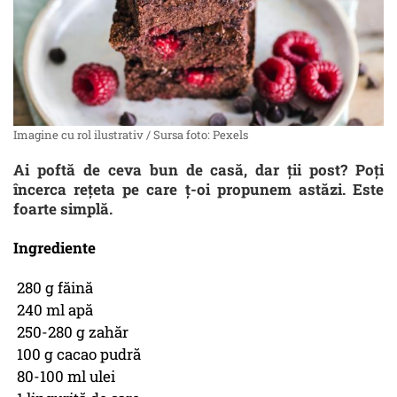
Imagine cu rol ilustrativ / Sursa foto: Pexels
Ai poftă de ceva bun de casă, dar ții post? Poți
încerca rețeta pe care ț-oi propunem astăzi. Este
foarte simplă.
Ingrediente
280 g făină
240 ml apă
250-280 g zahăr
100 g cacao pudră
80-100 ml ulei