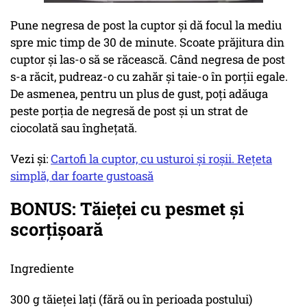
Pune negresa de post la cuptor și dă focul la mediu
spre mic timp de 30 de minute. Scoate prăjitura din
cuptor și las-o să se răcească. Când negresa de post
s-a răcit, pudreaz-o cu zahăr și taie-o în porții egale.
De asmenea, pentru un plus de gust, poți adăuga
peste porția de negresă de post și un strat de
ciocolată sau înghețată.
Vezi și:
Cartofi la cuptor, cu usturoi și roșii. Rețeta
simplă, dar foarte gustoasă
BONUS: Tăieţei cu pesmet și
scorțișoară
Ingrediente
300 g tăieţei laţi (fără ou în perioada postului)