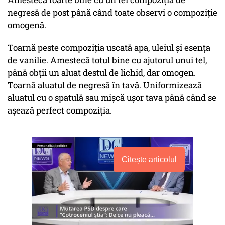
negresă de post până când toate observi o compoziție
omogenă.
Toarnă peste compoziția uscată apa, uleiul și esența
de vanilie. Amestecă totul bine cu ajutorul unui tel,
până obții un aluat destul de lichid, dar omogen.
Toarnă aluatul de negresă în tavă. Uniformizează
aluatul cu o spatulă sau mișcă ușor tava până când se
așează perfect compoziția.
Citește articolul