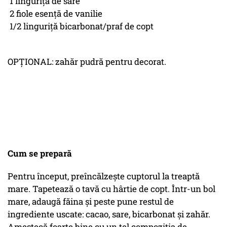
1 linguriță de sare
2 fiole esență de vanilie
1/2 linguriță bicarbonat/praf de copt
OPȚIONAL: zahăr pudră pentru decorat.
Cum se prepară
Pentru început, preîncălzește cuptorul la treaptă
mare. Tapetează o tavă cu hârtie de copt. Într-un bol
mare, adaugă făina și peste pune restul de
ingrediente uscate: cacao, sare, bicarbonat și zahăr.
Amestecă foarte bine cu un tel compoziția de