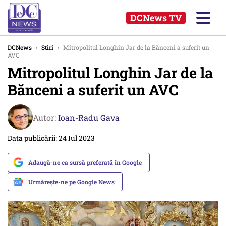
DCNews TV
DCNews
›
Stiri
›
Mitropolitul Longhin Jar de la Bănceni a suferit un
AVC
Mitropolitul Longhin Jar de la
Bănceni a suferit un AVC
Autor:
Ioan-Radu Gava
Data publicării: 24 Iul 2023
Adaugă-ne ca sursă preferată în Google
Urmărește-ne pe Google News