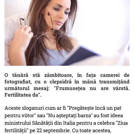
O tânără stă zâmbitoare, în fața camerei de
fotografiat, cu o clepsidră în mână transmițând
următorul mesaj: "Frumusețea nu are vârstă.
Fertilitatea da".
Aceste sloganuri cum ar fi "Pregătește încă un pat
pentru viitor" sau "Nu așteptați barza" au fost ideea
ministrului Sănătății din Italia pentru a celebra "Ziua
fertilității" pe 22 septembrie. Cu toate acestea,