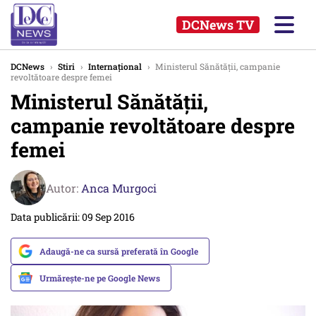
DCNews TV
DCNews
›
Stiri
›
Internațional
›
Ministerul Sănătății, campanie
revoltătoare despre femei
Ministerul Sănătății,
campanie revoltătoare despre
femei
Autor:
Anca Murgoci
Data publicării: 09 Sep 2016
Adaugă-ne ca sursă preferată în Google
Urmărește-ne pe Google News