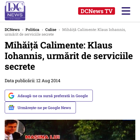
DCNews TV
DCNews
›
Politica
›
Culise
›
Mihăiță Calimente: Klaus Iohannis,
urmărit de serviciile secrete
Mihăiță Calimente: Klaus
Iohannis, urmărit de serviciile
secrete
Data publicării: 12 Aug 2014
Adaugă-ne ca sursă preferată în Google
Urmărește-ne pe Google News