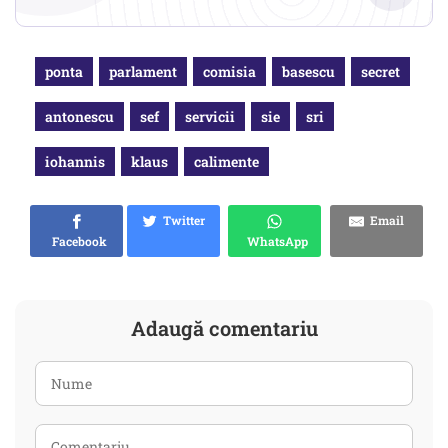
ponta
parlament
comisia
basescu
secret
antonescu
sef
servicii
sie
sri
iohannis
klaus
calimente
Twitter
Email
Facebook
WhatsApp
Adaugă comentariu