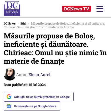
DCNews TV
DCNews
›
Stiri
›
Măsurile propuse de Boloș, ineficiente și dăunătoare.
Chirieac: Omul nu știe nimic în materie de finanțe
Măsurile propuse de Boloș,
ineficiente și dăunătoare.
Chirieac: Omul nu știe nimic în
materie de finanțe
Autor:
Elena Aurel
Data publicării: 15 Iul 2024
Adaugă-ne ca sursă preferată în Google
Urmărește-ne pe Google News