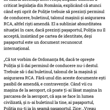
criticat legislația din România, explicând că atunci
când ești oprit de Poliție trebuie să prezinți permisul
de conducere, buletinul, talonul mașinii și asigurarea
RCA, altfel riști amendă. El a subliniat absurditatea
situației în care, dacă prezinți pașaportul, Poliția nu îl
acceptă, insistând pe cartea de identitate, deși
pașaportul este un document recunoscut
internațional.
„Că tot vorbim de Ordonanța 84, dacă te oprește
Poliția și îi dai permisul de conducere nu-i destul.
Trebuie să-i dai buletinul, talonul de la mașină și
asigurarea RCA. Fără unul din aceste documente ești
pasibil de amendă, e contravenție. Când vii cu
mașina de la aeroport, că poate ți-ai lăsat mașina în
parcarea de la aeroport, că așa se face în lumea
civilizată, și n-ai buletinul la tine, ai pașaportul,
Poliția nu-ți ia în seamă pașaportul. Zice: „
Vreau