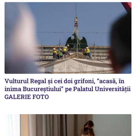
Vulturul Regal și cei doi grifoni, ”acasă, în
inima Bucureștiului” pe Palatul Universității
GALERIE FOTO