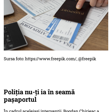
Sursa foto: https://www.freepik.com/, @freepik
Poliția nu-ți ia în seamă
pașaportul
În cadrul aceleiași intervenții, Bogdan Chirieac a