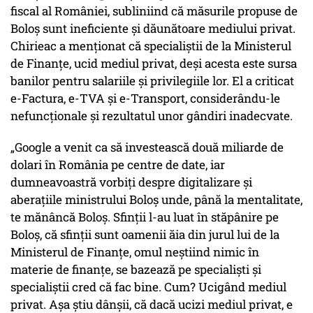
fiscal al României, subliniind că măsurile propuse de
Boloș sunt ineficiente și dăunătoare mediului privat.
Chirieac a menționat că specialiștii de la Ministerul
de Finanțe, ucid mediul privat, deși acesta este sursa
banilor pentru salariile și privilegiile lor. El a criticat
e-Factura, e-TVA și e-Transport, considerându-le
nefuncționale și rezultatul unor gândiri inadecvate.
„Google a venit ca să investească două miliarde de
dolari în România pe centre de date, iar
dumneavoastră vorbiți despre digitalizare și
aberațiile ministrului Boloș unde, până la mentalitate,
te mănâncă Boloș. Sfinții l-au luat în stăpânire pe
Boloș, că sfinții sunt oamenii ăia din jurul lui de la
Ministerul de Finanțe, omul neștiind nimic în
materie de finanțe, se bazează pe specialiști și
specialiștii cred că fac bine. Cum? Ucigând mediul
privat. Așa știu dânșii, că dacă ucizi mediul privat, e