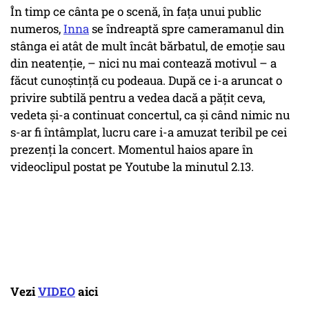
În timp ce cânta pe o scenă, în fața unui public
numeros,
Inna
se îndreaptă spre cameramanul din
stânga ei atât de mult încât bărbatul, de emoție sau
din neatenție, – nici nu mai contează motivul – a
făcut cunoștință cu podeaua. După ce i-a aruncat o
privire subtilă pentru a vedea dacă a pățit ceva,
vedeta și-a continuat concertul, ca și când nimic nu
s-ar fi întâmplat, lucru care i-a amuzat teribil pe cei
prezenți la concert. Momentul haios apare în
videoclipul postat pe Youtube la minutul 2.13.
Vezi
VIDEO
aici