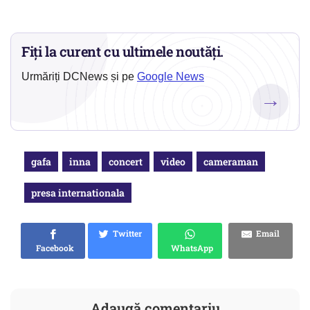
Fiți la curent cu ultimele noutăți.
Urmăriți DCNews și pe
Google News
→
gafa
inna
concert
video
cameraman
presa internationala
Twitter
Email
Facebook
WhatsApp
Adaugă comentariu