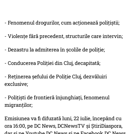
- Fenomenul drogurilor, cum acționează polițiștii;
- Violențe fără precedent, structurile care intervin;
- Dezastru la admiterea în școlile de poliție;
- Conducerea Poliției din Cluj, decapitată;
- Reținerea șefului de Poliție Cluj, dezvăluiri
exclusive;
- Polițiști de frontieră înjunghiați, fenomenul
migranților;
Emisiunea va fi difuzată luni, 22 iulie, începând cu
ora 16:00, pe DC News, DCNewsTV și ȘtiriDiaspora,
dar și pe Youtube DC News și pe Facebook DC News,