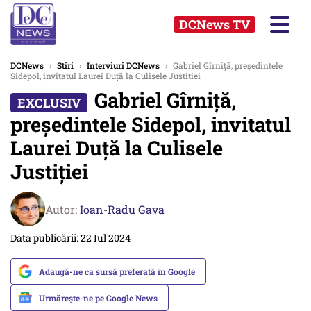
DCNews TV
DCNews
›
Stiri
›
Interviuri DCNews
›
Gabriel Gîrniță, președintele
Sidepol, invitatul Laurei Duță la Culisele Justiției
Gabriel Gîrniță,
președintele Sidepol, invitatul
Laurei Duță la Culisele
Justiției
Autor:
Ioan-Radu Gava
Data publicării: 22 Iul 2024
Adaugă-ne ca sursă preferată în Google
Urmărește-ne pe Google News