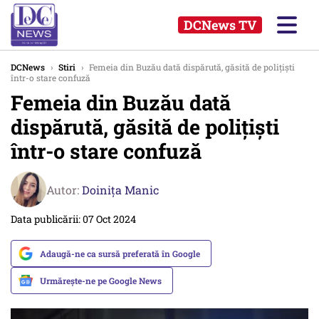
DCNews TV
DCNews
›
Stiri
›
Femeia din Buzău dată dispărută, găsită de poliţişti
într-o stare confuză
Femeia din Buzău dată
dispărută, găsită de poliţişti
într-o stare confuză
Autor:
Doinița Manic
Data publicării: 07 Oct 2024
Adaugă-ne ca sursă preferată în Google
Urmărește-ne pe Google News