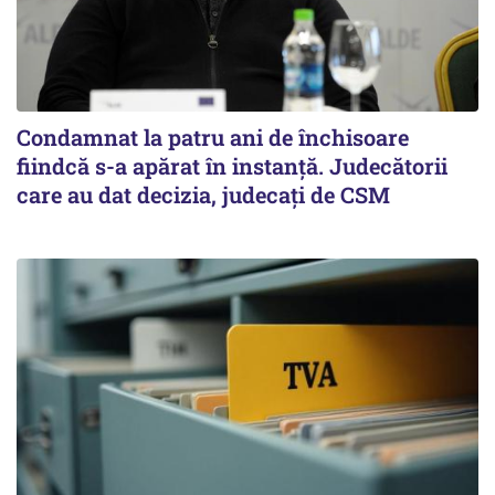
Condamnat la patru ani de închisoare
fiindcă s-a apărat în instanță. Judecătorii
care au dat decizia, judecați de CSM