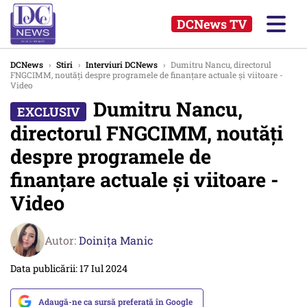
DCNews TV
DCNews
›
Stiri
›
Interviuri DCNews
›
Dumitru Nancu, directorul
FNGCIMM, noutăți despre programele de finanțare actuale și viitoare -
Video
Dumitru Nancu,
directorul FNGCIMM, noutăți
despre programele de
finanțare actuale și viitoare -
Video
Autor:
Doinița Manic
Data publicării: 17 Iul 2024
Adaugă-ne ca sursă preferată în Google