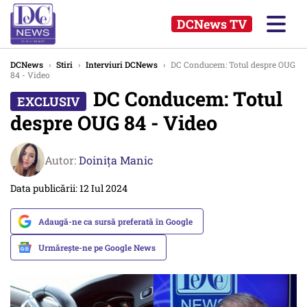
DCNews TV
DCNews
›
Stiri
›
Interviuri DCNews
›
DC Conducem: Totul despre OUG
84 - Video
DC Conducem: Totul
despre OUG 84 - Video
Autor:
Doinița Manic
Data publicării: 12 Iul 2024
Adaugă-ne ca sursă preferată în Google
Urmărește-ne pe Google News