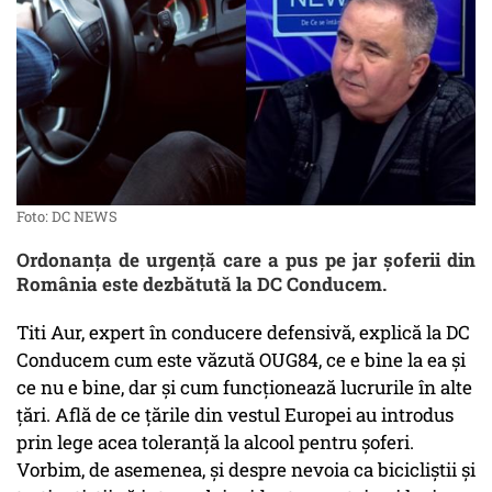
Foto: DC NEWS
Ordonanţa de urgenţă care a pus pe jar şoferii din
România este dezbătută la DC Conducem.
Titi Aur, expert în conducere defensivă, explică la DC
Conducem cum este văzută OUG84, ce e bine la ea şi
ce nu e bine, dar şi cum funcţionează lucrurile în alte
ţări. Află de ce ţările din vestul Europei au introdus
prin lege acea toleranţă la alcool pentru şoferi.
Vorbim, de asemenea, şi despre nevoia ca bicicliştii şi