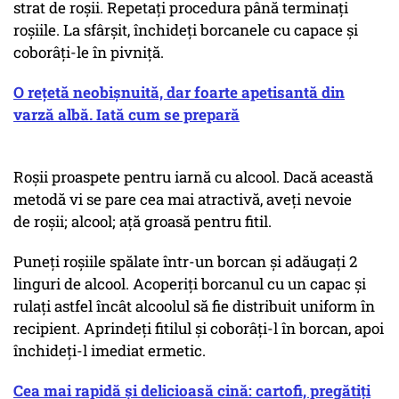
strat de roșii. Repetați procedura până terminați
roșiile. La sfârșit, închideți borcanele cu capace și
coborâți-le în pivniță.
O rețetă neobișnuită, dar foarte apetisantă din
varză albă. Iată cum se prepară
Roșii proaspete pentru iarnă cu alcool. Dacă această
metodă vi se pare cea mai atractivă, aveți nevoie
de roșii; alcool; ață groasă pentru fitil.
Puneți roșiile spălate într-un borcan și adăugați 2
linguri de alcool. Acoperiți borcanul cu un capac și
rulați astfel încât alcoolul să fie distribuit uniform în
recipient. Aprindeți fitilul și coborâți-l în borcan, apoi
închideți-l imediat ermetic.
Cea mai rapidă și delicioasă cină: cartofi, pregătiți