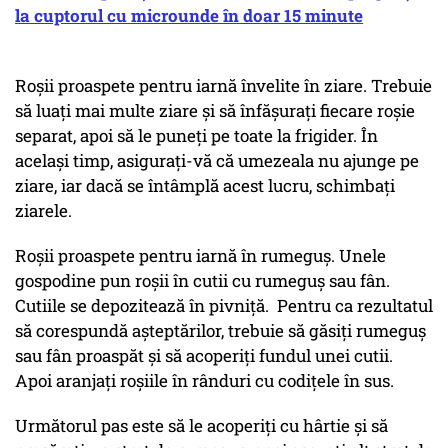
la cuptorul cu microunde în doar 15 minute
Roșii proaspete pentru iarnă învelite în ziare. Trebuie
să luați mai multe ziare și să înfășurați fiecare roșie
separat, apoi să le puneți pe toate la frigider. În
același timp, asigurați-vă că umezeala nu ajunge pe
ziare, iar dacă se întâmplă acest lucru, schimbați
ziarele.
Roșii proaspete pentru iarnă în rumeguș. Unele
gospodine pun roșii în cutii cu rumeguș sau fân.
Cutiile se depozitează în pivniță. Pentru ca rezultatul
să corespundă așteptărilor, trebuie să găsiți rumeguș
sau fân proaspăt și să acoperiți fundul unei cutii.
Apoi aranjați roșiile în rânduri cu codițele în sus.
Următorul pas este să le acoperiți cu hârtie și să