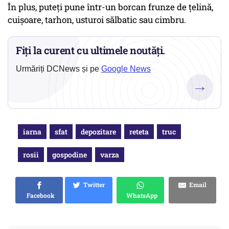
În plus, puteți pune într-un borcan frunze de țelină,
cuișoare, tarhon, usturoi sălbatic sau cimbru.
Fiți la curent cu ultimele noutăți.
Urmăriți DCNews și pe
Google News
→
iarna
sfat
depozitare
reteta
truc
rosii
gospodine
varza
Twitter
Email
Facebook
WhatsApp