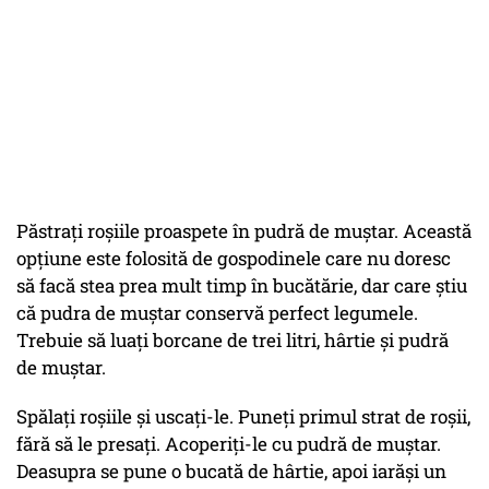
Păstrați roșiile proaspete în pudră de muștar. Această
opțiune este folosită de gospodinele care nu doresc
să facă stea prea mult timp în bucătărie, dar care știu
că pudra de muștar conservă perfect legumele.
Trebuie să luați borcane de trei litri, hârtie și pudră
de muștar.
Spălați roșiile și uscați-le. Puneți primul strat de roșii,
fără să le presați. Acoperiți-le cu pudră de muștar.
Deasupra se pune o bucată de hârtie, apoi iarăși un