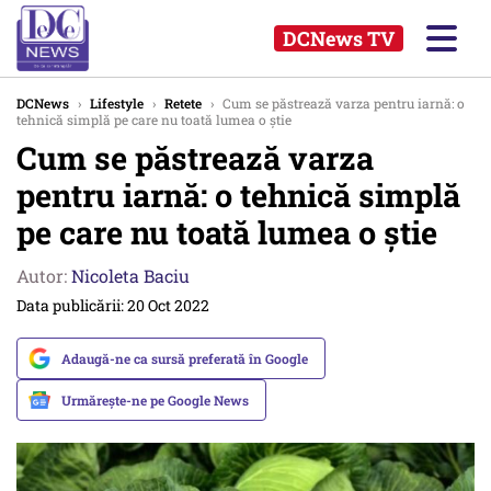
DCNews TV
DCNews
›
Lifestyle
›
Retete
›
Cum se păstrează varza pentru iarnă: o
tehnică simplă pe care nu toată lumea o știe
Cum se păstrează varza
pentru iarnă: o tehnică simplă
pe care nu toată lumea o știe
Autor:
Nicoleta Baciu
Data publicării: 20 Oct 2022
Adaugă-ne ca sursă preferată în Google
Urmărește-ne pe Google News