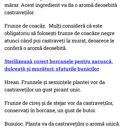
mărar. Acest ingredient va da o aromă deosebită
castraveților.
Frunze de coacăz. Mulți consideră că este
obligatoriu să folosești frunze de coacăze negre
atunci când pui castraveți la murat, deoarece le
conferă o aromă deosebită.
Sterilizează corect borcanele pentru zacuscă,
dulceață și murături: sfaturile bunicilor
Hrean. Frunzele și semințele plantei vor da
castraveților un gust picant unic.
Frunze de cireș și de stejar vor da castraveților,
conservați în borcane, un gust de butoi.
Busuioc. Planta va da castraveților o aromă unică.