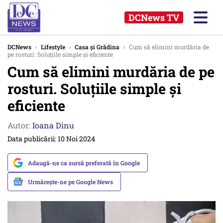
DCNews TV
DCNews
›
Lifestyle
›
Casa și Grădina
›
Cum să elimini murdăria de
pe rosturi. Soluțiile simple și eficiente
Cum să elimini murdăria de pe
rosturi. Soluțiile simple și
eficiente
Autor:
Ioana Dinu
Data publicării: 10 Noi 2024
Adaugă-ne ca sursă preferată în Google
Urmărește-ne pe Google News