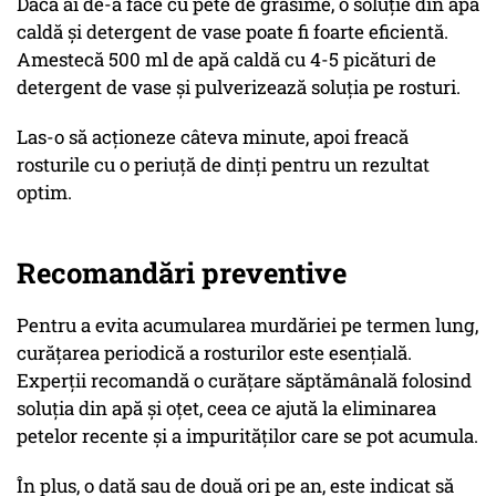
Dacă ai de-a face cu pete de grăsime, o soluție din apă
caldă și detergent de vase poate fi foarte eficientă.
Amestecă 500 ml de apă caldă cu 4-5 picături de
detergent de vase și pulverizează soluția pe rosturi.
Las-o să acționeze câteva minute, apoi freacă
rosturile cu o periuță de dinți pentru un rezultat
optim.
Recomandări preventive
Pentru a evita acumularea murdăriei pe termen lung,
curățarea periodică a rosturilor este esențială.
Experții recomandă o curățare săptămânală folosind
soluția din apă și oțet, ceea ce ajută la eliminarea
petelor recente și a impurităților care se pot acumula.
În plus, o dată sau de două ori pe an, este indicat să