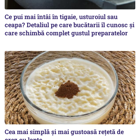
Ce pui mai întâi în tigaie, usturoiul sau
ceapa? Detaliul pe care bucătarii îl cunosc și
care schimbă complet gustul preparatelor
Cea mai simplă și mai gustoasă rețetă de
orez cu lapte