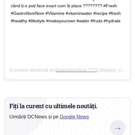
când ți-o poți face exact cum îți place ???????? #Fresh
#GastroNomNom #Vitamine #vitaminwater #recipe #fresh
#healthy #lifestyle #makeyourown #water #fruits #hydrate
O postare distribuită de
GastroNomNom ????
(@gastro_nom_nom) peMai 22, 2020 la 2:25 PDT
Fiți la curent cu ultimele noutăți.
Urmăriți DCNews și pe
Google News
→