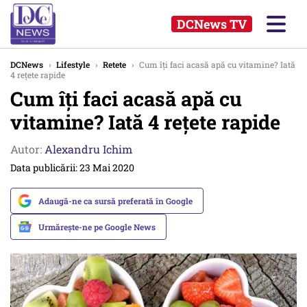
DCNews TV
DCNews
›
Lifestyle
›
Retete
›
Cum îți faci acasă apă cu vitamine? Iată
4 rețete rapide
Cum îți faci acasă apă cu
vitamine? Iată 4 rețete rapide
Autor:
Alexandru Ichim
Data publicării: 23 Mai 2020
Adaugă-ne ca sursă preferată în Google
Urmărește-ne pe Google News