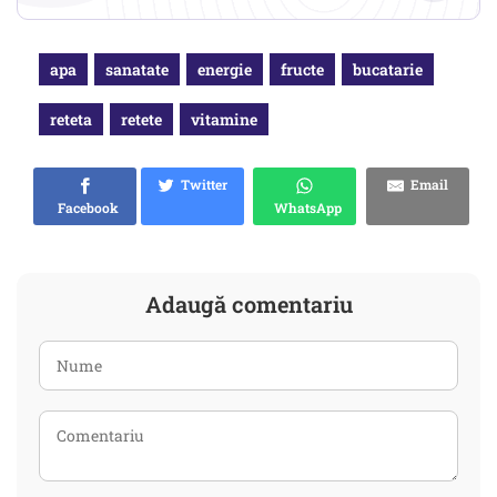
apa
sanatate
energie
fructe
bucatarie
reteta
retete
vitamine
Twitter
Email
Facebook
WhatsApp
Adaugă comentariu