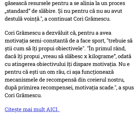
găsească resursele pentru a se alinia la un proces
„standard” de slăbire. Și nu pentru că nu au avut
destulă voință.", a continuat Cori Grămescu.
Cori Grămescu a dezvăluit că, pentru a avea
motivația semi-constantă de a face sport, "trebuie să
știi cum să îți propui obiectivele". "În primul rând,
dacă îți propui „vreau să slăbesc x kilograme”, odată
cu atingerea obiectivului îți dispare motivația. Nu e
pentru că ești un om rău, ci așa funcționează
mecanismele de recompensă din creierul nostru,
după primirea recompensei, motivația scade.", a spus
Cori Grămescu.
Citește mai mult AICI.