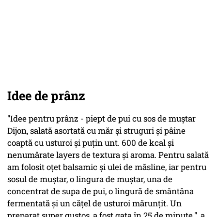
Idee de prânz
"Idee pentru prânz - piept de pui cu sos de muștar
Dijon, salată asortată cu măr și struguri și pâine
coaptă cu usturoi și puțin unt. 600 de kcal și
nenumărate layers de textura și aroma. Pentru salată
am folosit oțet balsamic și ulei de măsline, iar pentru
sosul de muștar, o lingura de muștar, una de
concentrat de supa de pui, o lingură de smântâna
fermentată și un cățel de usturoi mărunțit. Un
preparat super gustos, a fost gata în 25 de minute.", a