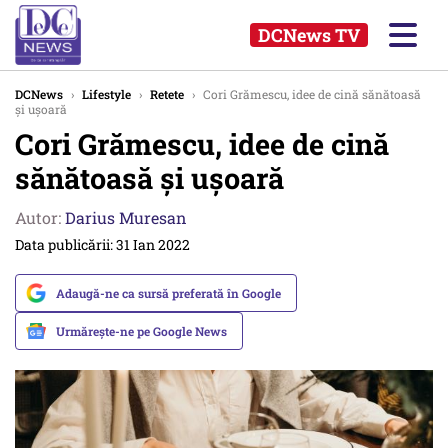
DCNews TV
DCNews
›
Lifestyle
›
Retete
›
Cori Grămescu, idee de cină sănătoasă
și ușoară
Cori Grămescu, idee de cină
sănătoasă și ușoară
Autor:
Darius Muresan
Data publicării: 31 Ian 2022
Adaugă-ne ca sursă preferată în Google
Urmărește-ne pe Google News