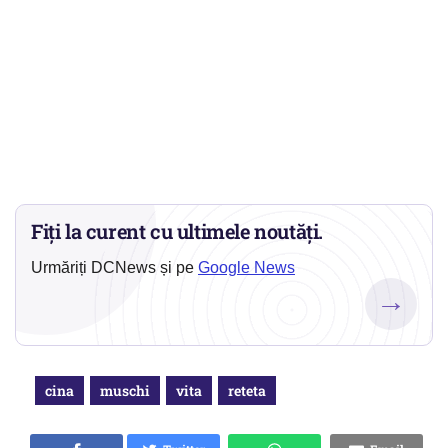
Fiți la curent cu ultimele noutăți.
Urmăriți DCNews și pe
Google News
→
cina
muschi
vita
reteta