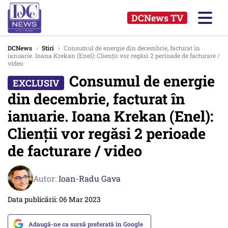
DCNews TV
DCNews
›
Stiri
›
Consumul de energie din decembrie, facturat în
ianuarie. Ioana Krekan (Enel): Clienții vor regăsi 2 perioade de facturare /
video
Consumul de energie
din decembrie, facturat în
ianuarie. Ioana Krekan (Enel):
Clienții vor regăsi 2 perioade
de facturare / video
Autor:
Ioan-Radu Gava
Data publicării: 06 Mar 2023
Adaugă-ne ca sursă preferată în Google