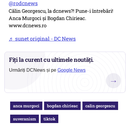
@rodcnews
Călin Georgescu, la dcnews?! Pune-i întrebări!
Anca Murgoci și Bogdan Chirieac.
www.dcnews.ro
♬ sunet original - DC News
Fiți la curent cu ultimele noutăți.
Urmăriți DCNews și pe
Google News
→
anca murgoci
bogdan chirieac
calin georgescu
suveranism
tiktok