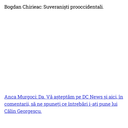
Bogdan Chirieac: Suveraniști prooccidentali.
Anca Murgoci: Da. Vă așteptăm pe DC News și aici, în
comentarii, să ne spuneți ce întrebări i-ați pune lui
Călin Georgescu.