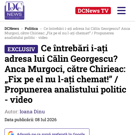
DCNews TV
DCNews
›
Politica
›
Ce întrebări i-ați adresa lui Călin Georgescu? Anca
Murgoci, către Chirieac: „Fix pe el nu l-ați chemat!” / Propunerea
analistului politic - video
Ce întrebări i-ați
adresa lui Călin Georgescu?
Anca Murgoci, către Chirieac:
„Fix pe el nu l-ați chemat!” /
Propunerea analistului politic
- video
Autor:
Ioana Dinu
Data publicării: 08 Iul 2026
Adaugă-ne ca sursă preferată în Google