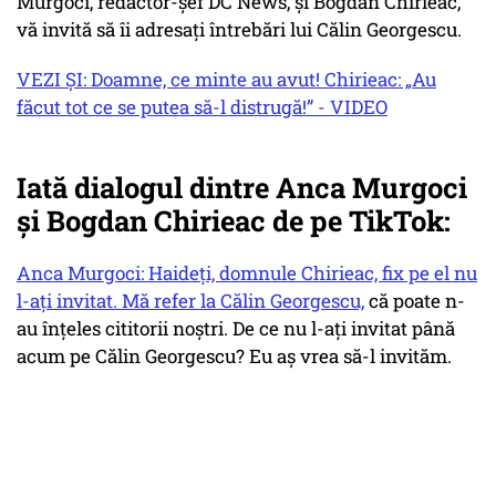
Murgoci, redactor-șef DC News, și Bogdan Chirieac,
vă invită să îi adresați întrebări lui Călin Georgescu.
VEZI ȘI: Doamne, ce minte au avut! Chirieac: „Au
făcut tot ce se putea să-l distrugă!” - VIDEO
Iată dialogul dintre Anca Murgoci
și Bogdan Chirieac de pe TikTok:
Anca Murgoci: Haideți, domnule Chirieac, fix pe el nu
l-ați invitat. Mă refer la Călin Georgescu,
că poate n-
au înțeles cititorii noștri. De ce nu l-ați invitat până
acum pe Călin Georgescu? Eu aș vrea să-l invităm.