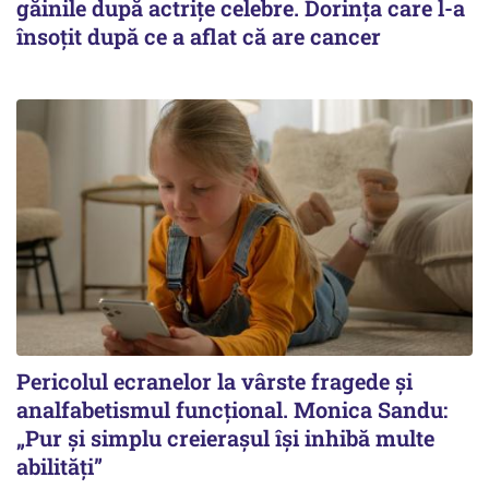
găinile după actrițe celebre. Dorința care l-a
însoțit după ce a aflat că are cancer
Pericolul ecranelor la vârste fragede și
analfabetismul funcțional. Monica Sandu:
„Pur și simplu creierașul își inhibă multe
abilități”