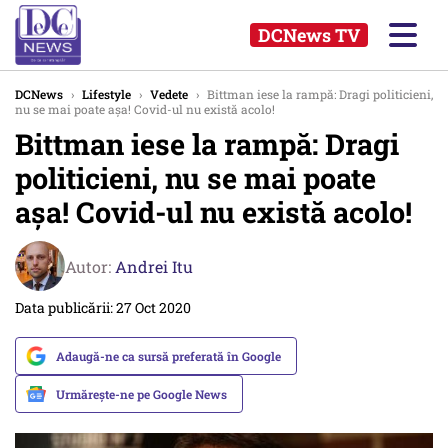
DCNews TV
DCNews
›
Lifestyle
›
Vedete
›
Bittman iese la rampă: Dragi politicieni,
nu se mai poate așa! Covid-ul nu există acolo!
Bittman iese la rampă: Dragi
politicieni, nu se mai poate
așa! Covid-ul nu există acolo!
Autor:
Andrei Itu
Data publicării: 27 Oct 2020
Adaugă-ne ca sursă preferată în Google
Urmărește-ne pe Google News