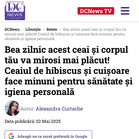
DCNews TV
DCNews
›
Lifestyle
›
Retete
›
Bea zilnic acest ceai și corpul tău va
mirosi mai plăcut! Ceaiul de hibiscus și cuișoare face minuni pentru
sănătate și igiena personală
Bea zilnic acest ceai și corpul
tău va mirosi mai plăcut!
Ceaiul de hibiscus și cuișoare
face minuni pentru sănătate și
igiena personală
Autor:
Alexandra Curtache
Data publicării: 02 Mai 2025
Adaugă-ne ca sursă preferată în Google