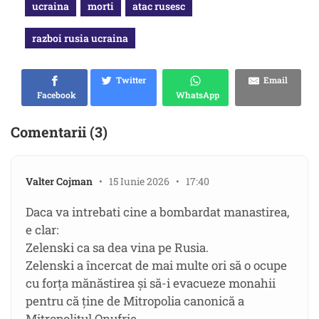
ucraina
morti
atac rusesc
razboi rusia ucraina
Twitter
Email
Facebook
WhatsApp
Comentarii (3)
Valter Cojman
• 15 Iunie 2026 • 17:40
Daca va intrebati cine a bombardat manastirea,
e clar:
Zelenski ca sa dea vina pe Rusia.
Zelenski a încercat de mai multe ori să o ocupe
cu forța mănăstirea și să-i evacueze monahii
pentru că ține de Mitropolia canonică a
Mitropolitul Onufrie.