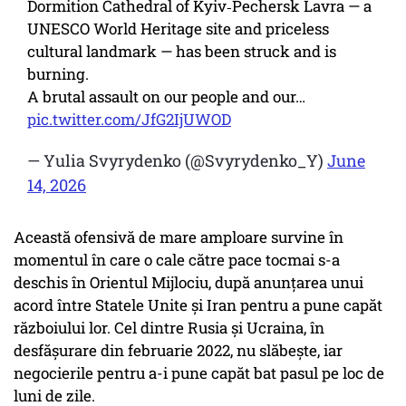
Dormition Cathedral of Kyiv‑Pechersk Lavra — a
UNESCO World Heritage site and priceless
cultural landmark — has been struck and is
burning.
A brutal assault on our people and our…
pic.twitter.com/JfG2IjUWOD
— Yulia Svyrydenko (@Svyrydenko_Y)
June
14, 2026
Această ofensivă de mare amploare survine în
momentul în care o cale către pace tocmai s-a
deschis în Orientul Mijlociu, după anunţarea unui
acord între Statele Unite şi Iran pentru a pune capăt
războiului lor. Cel dintre Rusia şi Ucraina, în
desfăşurare din februarie 2022, nu slăbeşte, iar
negocierile pentru a-i pune capăt bat pasul pe loc de
luni de zile.