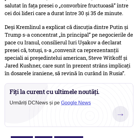
salutat în faţa presei o „convorbire fructuoasă” între
cei doi lideri care a durat între 30 şi 35 de minute.
Deși Kremlinul a explicat că discuţia dintre Putin şi
Trump s-a concentrat „în principal” pe negocierile de
pace cu Iranul, consilierul Iuri Uşakov a declarat
presei că, totuşi, s-a „convenit ca reprezentanţii
speciali ai preşedintelui american, Steve Witkoff şi
Jared Kushner, care sunt în prezent strâns implicaţi
în dosarele iraniene, să revină în curând în Rusia”.
Fiți la curent cu ultimele noutăți.
Urmăriți DCNews și pe
Google News
→