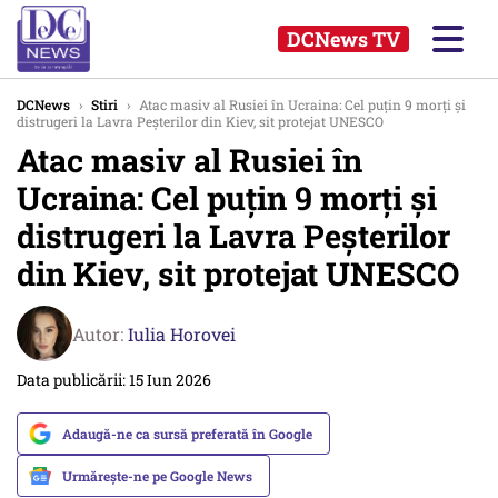
DCNews TV
DCNews
›
Stiri
›
Atac masiv al Rusiei în Ucraina: Cel puțin 9 morți și
distrugeri la Lavra Peșterilor din Kiev, sit protejat UNESCO
Atac masiv al Rusiei în
Ucraina: Cel puțin 9 morți și
distrugeri la Lavra Peșterilor
din Kiev, sit protejat UNESCO
Autor:
Iulia Horovei
Data publicării: 15 Iun 2026
Adaugă-ne ca sursă preferată în Google
Urmărește-ne pe Google News