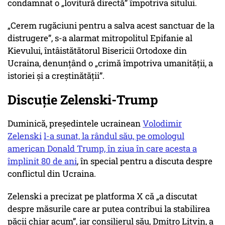
condamnat o „lovitură directă” împotriva sitului.
„Cerem rugăciuni pentru a salva acest sanctuar de la
distrugere”, s-a alarmat mitropolitul Epifanie al
Kievului, întâistătătorul Bisericii Ortodoxe din
Ucraina, denunţând o „crimă împotriva umanităţii, a
istoriei şi a creştinătăţii”.
Discuție Zelenski-Trump
Duminică, președintele ucrainean
Volodimir
Zelenski
l-a sunat, la rândul său, pe omologul
american Donald Trump, în ziua în care acesta a
împlinit 80 de ani
, în special pentru a discuta despre
conflictul din Ucraina.
Zelenski a precizat pe platforma X că „a discutat
despre măsurile care ar putea contribui la stabilirea
păcii chiar acum”, iar consilierul său, Dmitro Litvin, a