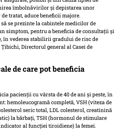
enirea îmbolnăvirilor și depistarea unor
 de tratat, aduce beneficii majore.
 se prezinte la cabintele medicilor de
un simptom, pentru a beneficia de consultații și
 în vederea stabilirii gradului de risc de
 Țibichi, Directorul general al Casei de
ale de care pot beneficia
cia pacienții cu vârsta de 40 de ani și peste, în
unt: hemoleucogramă completă, VSH (viteza de
lesterol seric total, LDL colesterol, creatinină
tatic) la bărbați, TSH (hormonul de stimulare
indicator al funcției tiroidiene) la femei.