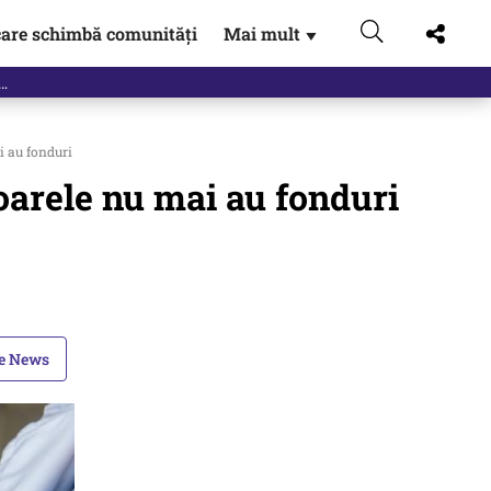
are schimbă comunități
Mai mult
▼
i au fonduri
toarele nu mai au fonduri
le News