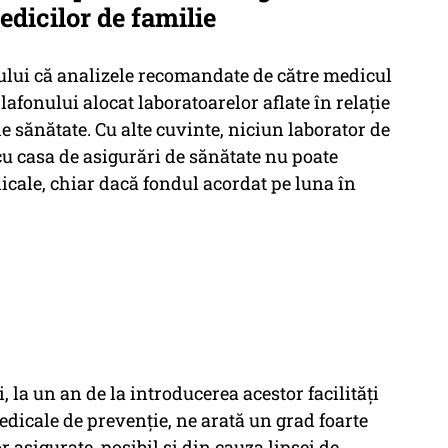
edicilor de familie
ptului că analizele recomandate de către medicul
lafonului alocat laboratoarelor aflate în relație
e sănătate. Cu alte cuvinte, niciun laborator de
 cu casa de asigurări de sănătate nu poate
icale, chiar dacă fondul acordat pe luna în
, la un an de la introducerea acestor facilități
medicale de prevenție, ne arată un grad foarte
 asigurate, posibil și din cauza lipsei de