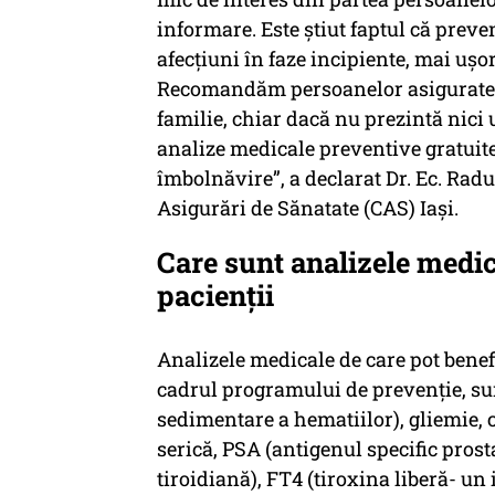
informare. Este știut faptul că prev
afecțiuni în faze incipiente, mai ușor
Recomandăm persoanelor asigurate să
familie, chiar dacă nu prezintă nici 
analize medicale preventive gratuite,
îmbolnăvire”, a declarat Dr. Ec. Radu
Asigurări de Sănatate (CAS) Iași.
Care sunt analizele medic
pacienții
Analizele medicale de care pot benefi
cadrul programului de prevenție, s
sedimentare a hematiilor), gliemie, co
serică, PSA (antigenul specific pros
tiroidiană), FT4 (tiroxina liberă- un 