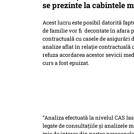
se prezinte la cabintele m
Acest lucru este posibil datorită fa
de familie vor fi decontate în afara p
contractuală cu casele de asigurări d
analize aflat în relație contractuală
refuza acordarea acestor sevicii med
curs a fost epuizat.
”Analiza efectuată la nivelul CAS Iasi
legate de consultațiile și analizele 
mic de interes din partea persoanelor