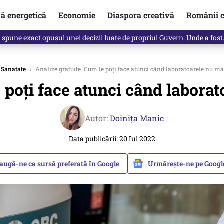
ză energetică
Economie
Diaspora creativă
Românii c
Vîrdol, dezvăluite de o colegă. Povestea pilotului militar dincolo de…
Sanatate
›
Analize gratuite. Cum le poți face atunci când laboratoarele nu ma
 poți face atunci când labora
Autor:
Doinița Manic
Data publicării: 20 Iul 2022
augă-ne ca sursă preferată în Google
Urmărește-ne pe Goog