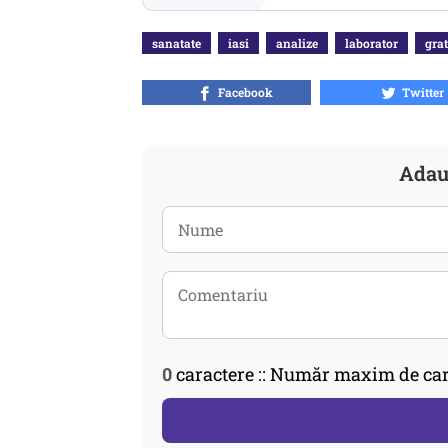
sanatate
iasi
analize
laborator
grat
Facebook
Twitter
Adau
0
caractere :: Număr maxim de car