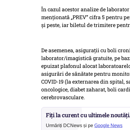
În cazul acestor analize de laborator
menționată „PREV” cifra 5 pentru pe
și peste, iar biletul de trimitere pent
De asemenea, asigurații cu boli croni
laborator/imagistică gratuite, pe baza
epuizat plafonul alocat laboratoarelo
asigurări de sănătate pentru monitor
COVID-19 (la externarea din spital, s
oncologice, diabet zaharat, boli cardi
cerebrovasculare.
Fiți la curent cu ultimele noutăți
Urmăriți DCNews și pe
Google News