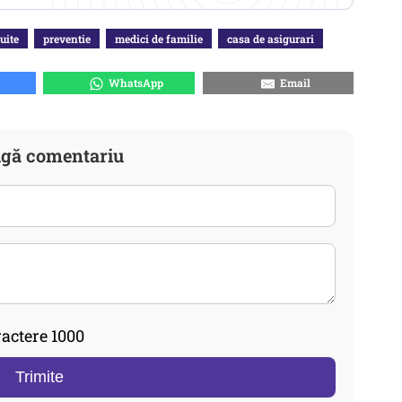
uite
preventie
medici de familie
casa de asigurari
WhatsApp
Email
gă comentariu
actere 1000
Trimite