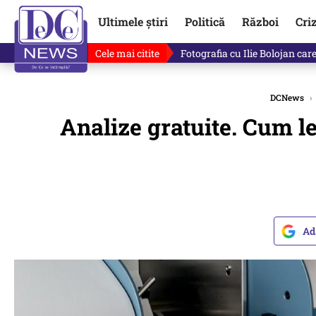
Ultimele știri
Politică
Război
Cri
Cele mai citite
Lucruri neștiute despre Mihai 
DCNews
›
Analize gratuite. Cum le
Ad