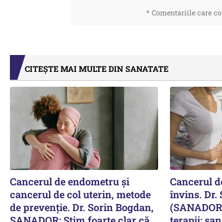
* Comentariile care co
CITEȘTE MAI MULTE DIN SANATATE
Cancerul de endometru și
Cancerul de
cancerul de col uterin, metode
învins. Dr.
de prevenție. Dr. Sorin Bogdan,
(SANADOR) 
SANADOR: Știm foarte clar că
terapii: șa