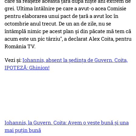
care să reaşeze această ţară după nişte ani extrem de
grei. Ultima întâlnire pe care a avut-o acea Comisie
pentru elaborarea unui pact de ţară a avut loc în
octombrie anul trecut. De un an de zile, nu se
întâmplă nimic pe acest plan şi din păcate mă tem că
acum este un pic târziu", a declarat Alex Coita, pentru
România TV.
Vezi și:
Iohannis, absent la ședința de Guvern. Coita,
IPOTEZĂ: Ghinion!
Iohannis, la Guvern. Coita: Avem o veste bună și una
mai puțin bună