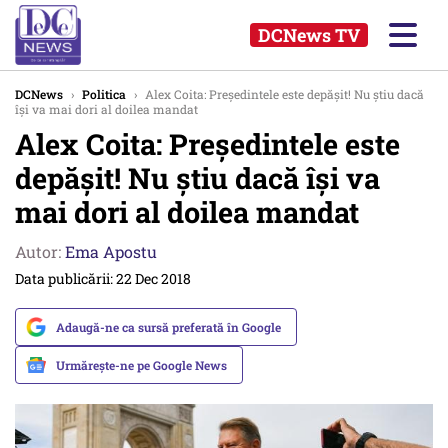
DCNews TV
DCNews
›
Politica
›
Alex Coita: Președintele este depășit! Nu ştiu dacă
îşi va mai dori al doilea mandat
Alex Coita: Președintele este
depășit! Nu ştiu dacă îşi va
mai dori al doilea mandat
Autor:
Ema Apostu
Data publicării: 22 Dec 2018
Adaugă-ne ca sursă preferată în Google
Urmărește-ne pe Google News