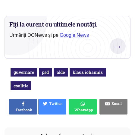
Fiți la curent cu ultimele noutăți.
Urmăriți DCNews și pe
Google News
→
guvernare
psd
alde
klaus iohannis
coalitie
Twitter
Email
Facebook
WhatsApp