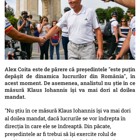
Alex Coita este de părere că preşedintele "este puţin
depăşit de dinamica lucrurilor din România", în
acest moment. De asemenea, analistul nu ştie în ce
măsură Klaus Iohannis îşi va mai dori al doilea
mandat.
"Nu ştiu în ce măsură Klaus Iohannis îşi va mai dori
al doilea mandat, dacă lucrurile se vor îndrepta în
direcţia în care ele se îndreaptă. Din păcate,
preşedintele ar fi trebui să îşi exercite rolul de