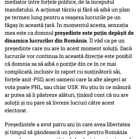
mediator între forţele politice, de la începutul
mandatului. A acţionat târziu şi fără să aibă un plan
pe termen lung pentru a reaşeza lucrurile pe un
făgaş în această ţară. În momentul acesta, senzaţia
mea este ca domnul
preşedinte este puţin depăşit de
dinamica lucrurilor din România
. Îl văd ca pe un
preşedinte care nu are în acest moment soluţii. Dacă
lucrurile vor continua în această direcţie este posibil
că domnia sa să aibă o poziţie din ce în ce mai
complicată, inclusiv în raport cu susţinătorii săi,
forţele anit-PSD, acei oameni care la alte alegeri ar
vota poate PNL, sau chiar USR. Nu ştiu în ce măsură
ar putea să îi păstreze alături, ţinând cont că nu are
soluţii şi nu pare să livreze lucruri către acest
electorat.
Preşedintele a avut patru ani în care avea libertatea
şi timpul să gândească un proiect pentru România