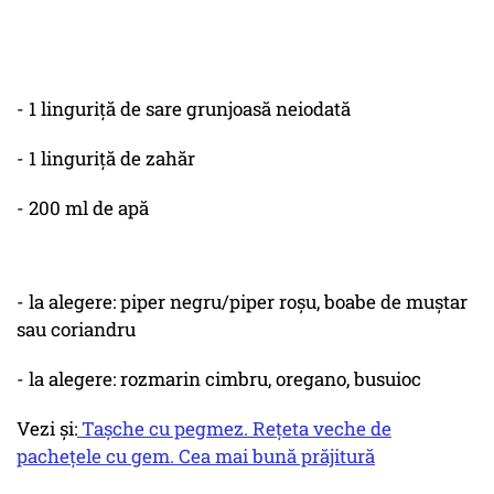
- 1 linguriță de sare grunjoasă neiodată
- 1 linguriță de zahăr
- 200 ml de apă
- la alegere: piper negru/piper roșu, boabe de muștar
sau coriandru
- la alegere: rozmarin cimbru, oregano, busuioc
Vezi și:
Tașche cu pegmez. Rețeta veche de
pachețele cu gem. Cea mai bună prăjitură