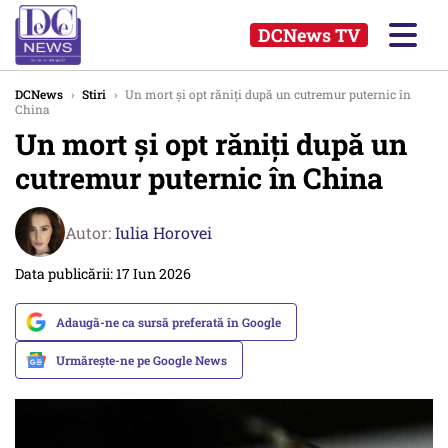
DCNews TV
DCNews
›
Stiri
›
Un mort și opt răniți după un cutremur puternic în
China
Un mort și opt răniți după un
cutremur puternic în China
Autor:
Iulia Horovei
Data publicării: 17 Iun 2026
Adaugă-ne ca sursă preferată în Google
Urmărește-ne pe Google News