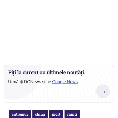
Fiți la curent cu ultimele noutăți.
Urmăriți DCNews și pe
Google News
→
cutremur
china
mort
raniti