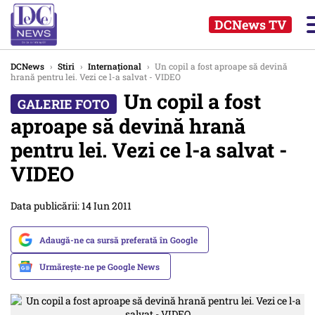
DCNews TV
DCNews
›
Stiri
›
Internațional
›
Un copil a fost aproape să devină
hrană pentru lei. Vezi ce l-a salvat - VIDEO
Un copil a fost
aproape să devină hrană
pentru lei. Vezi ce l-a salvat -
VIDEO
Data publicării: 14 Iun 2011
Adaugă-ne ca sursă preferată în Google
Urmărește-ne pe Google News