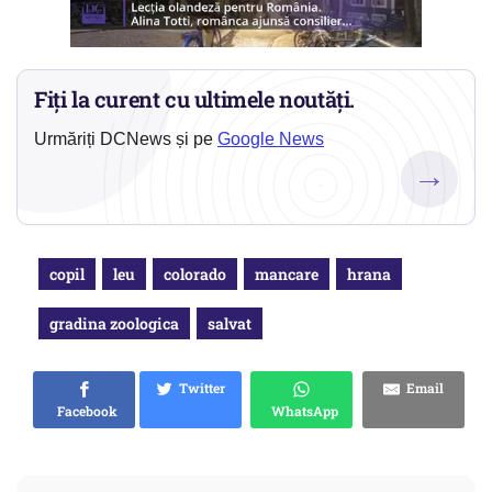
Fiți la curent cu ultimele noutăți.
Urmăriți DCNews și pe
Google News
→
copil
leu
colorado
mancare
hrana
gradina zoologica
salvat
Twitter
Email
Facebook
WhatsApp