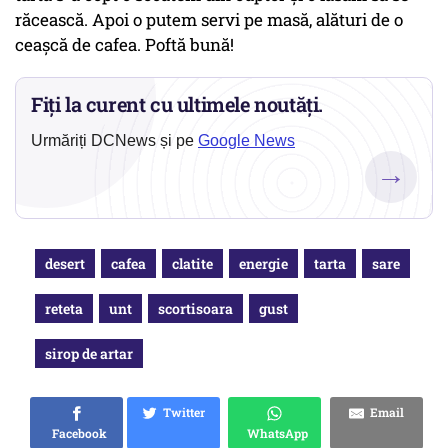
răcească. Apoi o putem servi pe masă, alături de o
ceașcă de cafea. Poftă bună!
Fiți la curent cu ultimele noutăți.
Urmăriți DCNews și pe
Google News
→
desert
cafea
clatite
energie
tarta
sare
reteta
unt
scortisoara
gust
sirop de artar
Twitter
Email
Facebook
WhatsApp