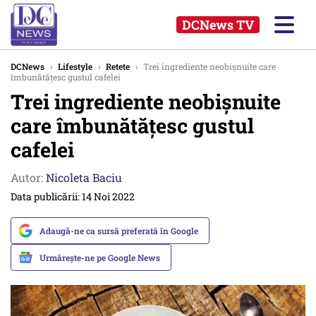
DCNews TV
DCNews
›
Lifestyle
›
Retete
›
Trei ingrediente neobișnuite care
îmbunătățesc gustul cafelei
Trei ingrediente neobișnuite
care îmbunătățesc gustul
cafelei
Autor:
Nicoleta Baciu
Data publicării: 14 Noi 2022
Adaugă-ne ca sursă preferată în Google
Urmărește-ne pe Google News