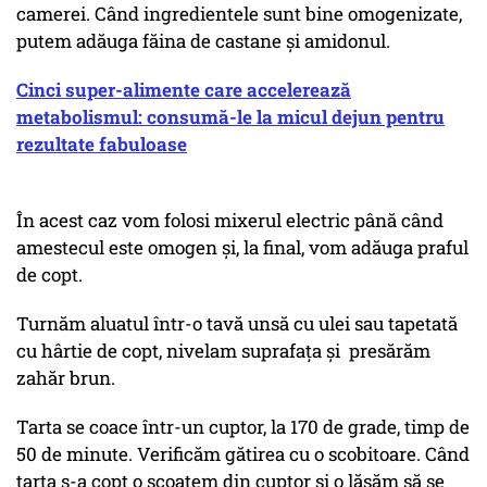
camerei. Când ingredientele sunt bine omogenizate,
putem adăuga făina de castane și amidonul.
Cinci super-alimente care accelerează
metabolismul: consumă-le la micul dejun pentru
rezultate fabuloase
În acest caz vom folosi mixerul electric până când
amestecul este omogen și, la final, vom adăuga praful
de copt.
Turnăm aluatul într-o tavă unsă cu ulei sau tapetată
cu hârtie de copt, nivelam suprafața și presărăm
zahăr brun.
Tarta se coace într-un cuptor, la 170 de grade, timp de
50 de minute. Verificăm gătirea cu o scobitoare. Când
tarta s-a copt o scoatem din cuptor și o lăsăm să se