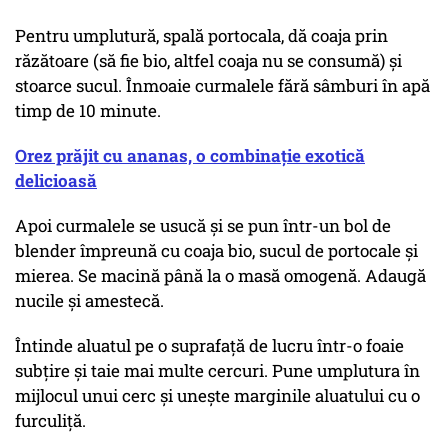
Pentru umplutură, spală portocala, dă coaja prin
răzătoare (să fie bio, altfel coaja nu se consumă) și
stoarce sucul. Înmoaie curmalele fără sâmburi în apă
timp de 10 minute.
Orez prăjit cu ananas, o combinație exotică
delicioasă
Apoi curmalele se usucă și se pun într-un bol de
blender împreună cu coaja bio, sucul de portocale și
mierea. Se macină până la o masă omogenă. Adaugă
nucile și amestecă.
Întinde aluatul pe o suprafață de lucru într-o foaie
subțire și taie mai multe cercuri. Pune umplutura în
mijlocul unui cerc și unește marginile aluatului cu o
furculiță.