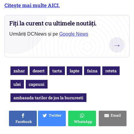
Citește mai multe AICI.
Fiți la curent cu ultimele noutăți.
Urmăriți DCNews și pe
Google News
→
zahar
desert
tarta
lapte
faina
reteta
ulei
capsuni
ambasada tarilor de jos la bucuresti
Twitter
Email
Facebook
WhatsApp