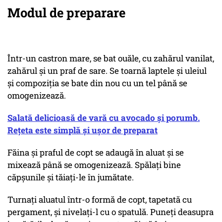
Modul de preparare
Într-un castron mare, se bat ouăle, cu zahărul vanilat,
zahărul și un praf de sare. Se toarnă laptele și uleiul
și compoziția se bate din nou cu un tel până se
omogenizează.
Salată delicioasă de vară cu avocado și porumb.
Rețeta este simplă și ușor de preparat
Făina și praful de copt se adaugă în aluat și se
mixează până se omogenizează. Spălați bine
căpșunile și tăiați-le în jumătate.
Turnați aluatul într-o formă de copt, tapetată cu
pergament, și nivelați-l cu o spatulă. Puneți deasupra