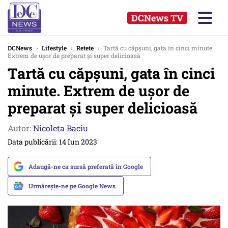
DCNews TV
DCNews
›
Lifestyle
›
Retete
›
Tartă cu căpșuni, gata în cinci minute.
Extrem de ușor de preparat și super delicioasă
Tartă cu căpșuni, gata în cinci
minute. Extrem de ușor de
preparat și super delicioasă
Autor:
Nicoleta Baciu
Data publicării: 14 Iun 2023
Adaugă-ne ca sursă preferată în Google
Urmărește-ne pe Google News