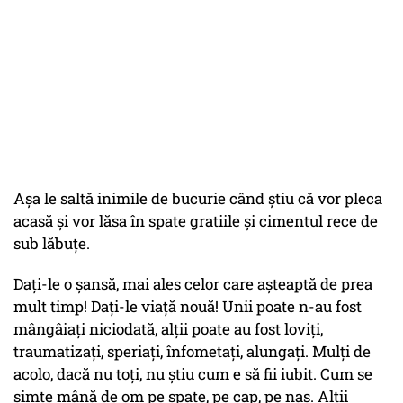
Așa le saltă inimile de bucurie când știu că vor pleca
acasă și vor lăsa în spate gratiile și cimentul rece de
sub lăbuțe.
Dați-le o șansă, mai ales celor care așteaptă de prea
mult timp! Dați-le viață nouă! Unii poate n-au fost
mângâiați niciodată, alții poate au fost loviți,
traumatizați, speriați, înfometați, alungați. Mulți de
acolo, dacă nu toți, nu știu cum e să fii iubit. Cum se
simte mână de om pe spate, pe cap, pe nas. Alții