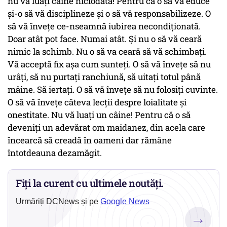
nu vă luați câine niciodată! Pentru că o să vă educe
și-o să vă disciplineze și o să vă responsabilizeze. O
să vă învețe ce-nseamnă iubirea necondiționată.
Doar atât pot face. Numai atât. Și nu o să vă ceară
nimic la schimb. Nu o să va ceară să vă schimbați.
Vă acceptă fix așa cum sunteți. O să vă învețe să nu
urâți, să nu purtați ranchiună, să uitați totul până
mâine. Să iertați. O să vă învețe să nu folosiți cuvinte.
O să vă învețe câteva lecții despre loialitate și
onestitate. Nu vă luați un câine! Pentru că o să
deveniți un adevărat om maidanez, din acela care
încearcă să creadă în oameni dar rămâne
întotdeauna dezamăgit.
Fiți la curent cu ultimele noutăți.
Urmăriți DCNews și pe
Google News
→