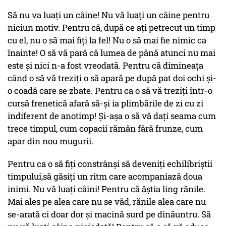
Să nu va luați un câine! Nu vă luați un câine pentru
niciun motiv. Pentru că, după ce ați petrecut un timp
cu el, nu o să mai fiți la fel! Nu o să mai fie nimic ca
înainte! O să vă pară că lumea de până atunci nu mai
este și nici n-a fost vreodatã. Pentru că dimineața
când o să vă treziți o să apară pe după pat doi ochi și-
o coadă care se zbate. Pentru ca o să vă treziți într-o
cursă frenetică afară să-și ia plimbările de zi cu zi
indiferent de anotimp! Și-așa o să vă dați seama cum
trece timpul, cum copacii rămân fără frunze, cum
apar din nou mugurii.
Pentru ca o să fiți constrânși să deveniți echilibriștii
timpului,să găsiți un ritm care acompaniază doua
inimi. Nu vă luați câini! Pentru că ăștia ling rănile.
Mai ales pe alea care nu se văd, rănile alea care nu
se-arată ci doar dor și macină surd pe dinăuntru. Să