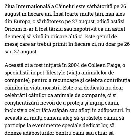
Ziua Internațională a Câinelui este sărbătorită pe 26
august în fiecare an. Însă foarte multe țări, mai ales
din Europa, o sărbătoresc pe 27 august, adică astăzi.
Oricum n-ar fi fost târziu sau nepotrivit ca un astfel
de mesaj să vină în oricare altă zi. Este genul de
mesaj care ar trebui primit în fiecare zi, nu doar pe 26
sau 27 august.
Această zi a fost inițiată în 2004 de Colleen Paige, o
specialistă în pet-lifestyle (viața animalelor de
companie), pentru a recunoaște și celebra contribuția
câinilor în viața noastră. Este o zi dedicată nu doar
celebrării câinilor ca animale de companie, ci și
conștientizării nevoii de a proteja și îngriji câinii,
inclusiv a celor fără stăpân sau aflați în adăposturi. În
această zi, mulți oameni aleg să-și răsfețe câinii, să
participe la evenimente speciale dedicat lor, să
doneze adăposturilor pentru câini sau chiar să