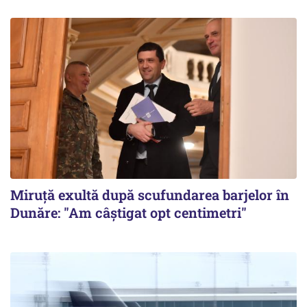
Miruță exultă după scufundarea barjelor în
Dunăre: "Am câștigat opt centimetri"