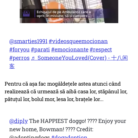
@smarties1991
#videosqueemocionan
#foryou
#parati
#emocionante
#respect
#perros
♬ SomeoneYouLoved(Cover) - 十八闲
客
Pentru că așa fac mogâldețele astea atunci când
realizează că urmează să aibă casa lor, stăpânul lor,
pătuțul lor, bolul mor, lesa lor, brațele lor...
@diply
The HAPPIEST doggo! ???? Enjoy your
new home, Bowman! ???? Credit:
@adoptingdogs
#dogadoption