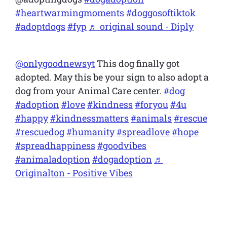
#heartwarmingmoments
#doggosoftiktok
#adoptdogs
#fyp
♬ original sound - Diply
@onlygoodnewsyt
This dog finally got
adopted. May this be your sign to also adopt a
dog from your Animal Care center.
#dog
#adoption
#love
#kindness
#foryou
#4u
#happy
#kindnessmatters
#animals
#rescue
#rescuedog
#humanity
#spreadlove
#hope
#spreadhappiness
#goodvibes
#animaladoption
#dogadoption
♬
Originalton - Positive Vibes