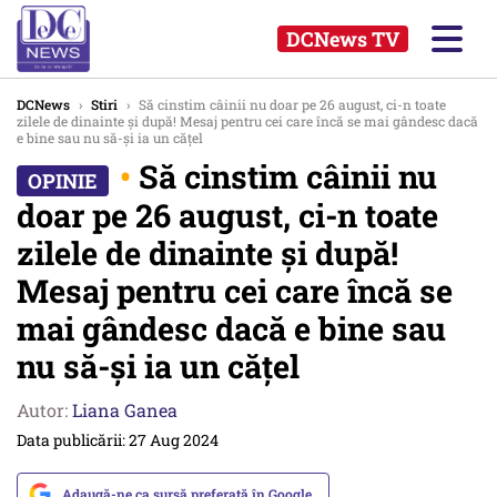
DCNews TV
DCNews
›
Stiri
›
Să cinstim câinii nu doar pe 26 august, ci-n toate
zilele de dinainte și după! Mesaj pentru cei care încă se mai gândesc dacă
e bine sau nu să-și ia un cățel
•
Să cinstim câinii nu
doar pe 26 august, ci-n toate
zilele de dinainte și după!
Mesaj pentru cei care încă se
mai gândesc dacă e bine sau
nu să-și ia un cățel
Autor:
Liana Ganea
Data publicării: 27 Aug 2024
Adaugă-ne ca sursă preferată în Google