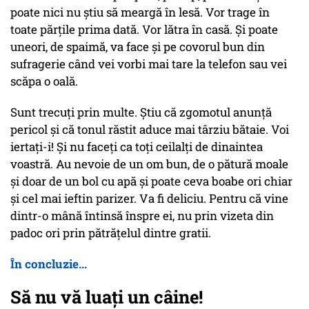
poate nici nu știu să meargă în lesă. Vor trage în
toate părțile prima dată. Vor lătra în casă. Și poate
uneori, de spaimă, va face și pe covorul bun din
sufragerie când vei vorbi mai tare la telefon sau vei
scăpa o oală.
Sunt trecuți prin multe. Știu că zgomotul anunță
pericol și că tonul răstit aduce mai târziu bătaie. Voi
iertați-i! Și nu faceți ca toți ceilalți de dinaintea
voastră. Au nevoie de un om bun, de o pătură moale
și doar de un bol cu apă și poate ceva boabe ori chiar
și cel mai ieftin parizer. Va fi deliciu. Pentru că vine
dintr-o mână întinsă înspre ei, nu prin vizeta din
padoc ori prin pătrățelul dintre gratii.
În concluzie...
Să nu vă luați un câine!