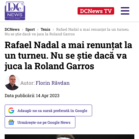
DCNews TV
DCNews
›
Sport
›
Tenis
›
Rafael Nadal a mai renunţat la un turneu.
Nu se ştie dacă va juca la Roland Garros
Rafael Nadal a mai renunţat la
un turneu. Nu se ştie dacă va
juca la Roland Garros
Autor:
Florin Răvdan
Data publicării: 14 Apr 2023
Adaugă-ne ca sursă preferată în Google
Urmărește-ne pe Google News