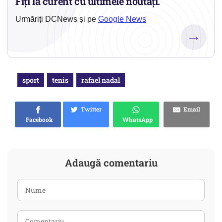
Fiți la curent cu ultimele noutăți.
Urmăriți DCNews și pe
Google News
→
sport
tenis
rafael nadal
Twitter
Email
Facebook
WhatsApp
Adaugă comentariu