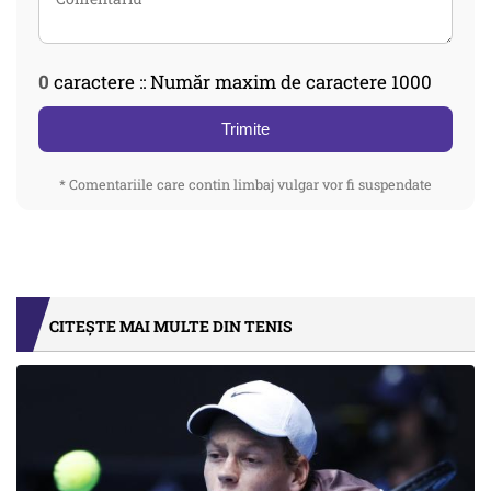
0
caractere :: Număr maxim de caractere 1000
Trimite
* Comentariile care contin limbaj vulgar vor fi suspendate
CITEȘTE MAI MULTE DIN TENIS