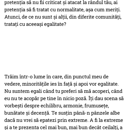
pretenția să nu fii criticat și atacat la rândul tău, ai
pretenția să fi tratat cu normalitate, așa cum meriți.
Atunci, de ce nu sunt și alții, din diferite comunități,
tratați cu aceeași egalitate?
Trăim într-o lume în care, din punctul meu de
vedere, minoritățile ies în față și apoi vor egalitate.
Nu suntem egali când tu preferi să mă acoperi, când
eu nu te acopăr pe tine în nicio poză. Îți dau scena să
vorbești despre echilibru, armonie, frumusețe,
bunătate și decență. Te susțin până-n pânzele albe
dacă nu vrei să epatezi prin extreme. A fi la extreme
și a te prezenta cel mai bun, mai bun decât ceilalți, a