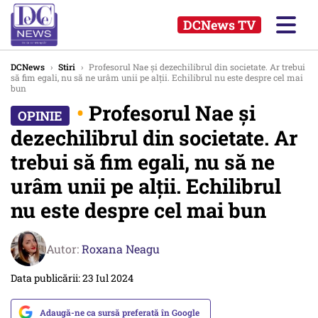
DCNews TV
DCNews
›
Stiri
›
Profesorul Nae și dezechilibrul din societate. Ar trebui
să fim egali, nu să ne urâm unii pe alții. Echilibrul nu este despre cel mai
bun
•
Profesorul Nae și
dezechilibrul din societate. Ar
trebui să fim egali, nu să ne
urâm unii pe alții. Echilibrul
nu este despre cel mai bun
Autor:
Roxana Neagu
Data publicării: 23 Iul 2024
Adaugă-ne ca sursă preferată în Google