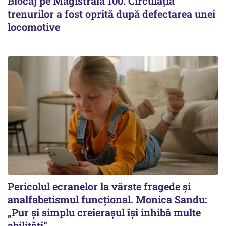
Blocaj pe Magistrala 100. Circulația
trenurilor a fost oprită după defectarea unei
locomotive
Pericolul ecranelor la vârste fragede și
analfabetismul funcțional. Monica Sandu:
„Pur și simplu creierașul își inhibă multe
abilități”