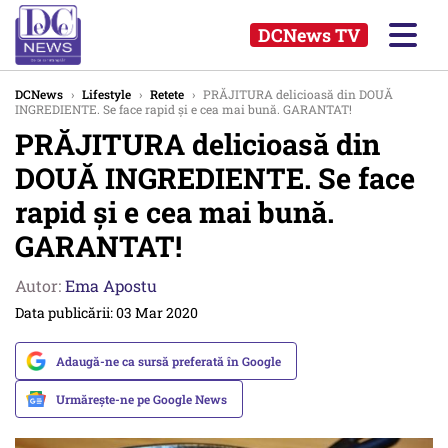
DCNews TV
DCNews
›
Lifestyle
›
Retete
›
PRĂJITURA delicioasă din DOUĂ
INGREDIENTE. Se face rapid și e cea mai bună. GARANTAT!
PRĂJITURA delicioasă din
DOUĂ INGREDIENTE. Se face
rapid și e cea mai bună.
GARANTAT!
Autor:
Ema Apostu
Data publicării: 03 Mar 2020
Adaugă-ne ca sursă preferată în Google
Urmărește-ne pe Google News