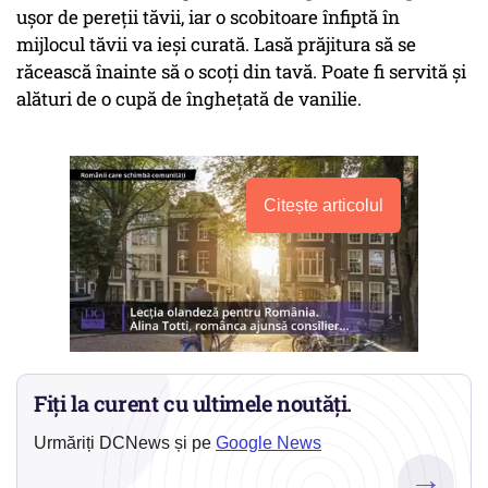
uşor de pereţii tăvii, iar o scobitoare înfiptă în
mijlocul tăvii va ieşi curată. Lasă prăjitura să se
răcească înainte să o scoţi din tavă. Poate fi servită și
alături de o cupă de înghețată de vanilie.
Citește articolul
Fiți la curent cu ultimele noutăți.
Urmăriți DCNews și pe
Google News
→