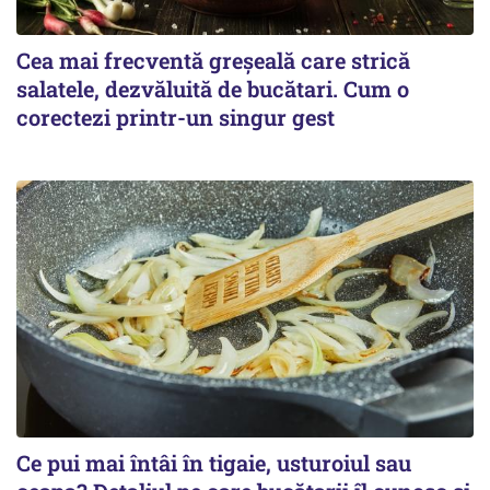
Cea mai frecventă greșeală care strică
salatele, dezvăluită de bucătari. Cum o
corectezi printr-un singur gest
Ce pui mai întâi în tigaie, usturoiul sau