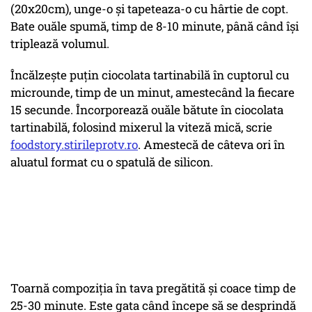
(20x20cm), unge-o şi tapeteaza-o cu hârtie de copt.
Bate ouăle spumă, timp de 8-10 minute, până când îşi
triplează volumul.
Încălzeşte puţin ciocolata tartinabilă în cuptorul cu
microunde, timp de un minut, amestecând la fiecare
15 secunde. Încorporează ouăle bătute în ciocolata
tartinabilă, folosind mixerul la viteză mică, scrie
foodstory.stirileprotv.ro
. Amestecă de câteva ori în
aluatul format cu o spatulă de silicon.
Toarnă compoziția în tava pregătită şi coace timp de
25-30 minute. Este gata când începe să se desprindă