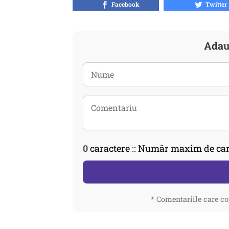
Facebook
Twitter
Adau
0
caractere :: Număr maxim de car
* Comentariile care co