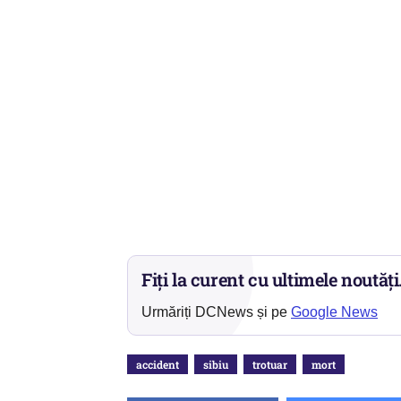
Fiți la curent cu ultimele noutăți
Urmăriți DCNews și pe
Google News
accident
sibiu
trotuar
mort