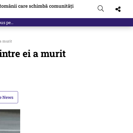
Românii care schimbă comunități
 a murit
intre ei a murit
le News