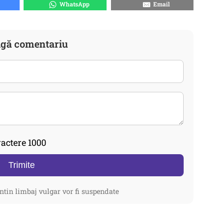
WhatsApp
Email
gă comentariu
actere 1000
Trimite
ntin limbaj vulgar vor fi suspendate