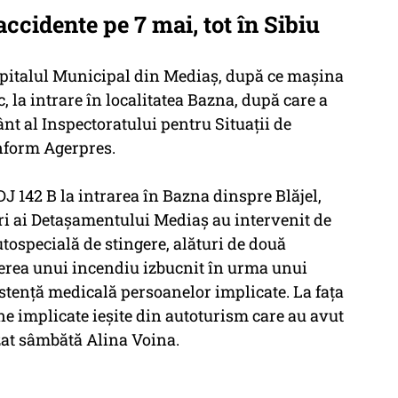
cidente pe 7 mai, tot în Sibiu
 Spitalul Municipal din Mediaş, după ce maşina
c, la intrare în localitatea Bazna, după care a
ânt al Inspectoratului pentru Situaţii de
onform Agerpres.
J 142 B la intrarea în Bazna dinspre Blăjel,
ri ai Detaşamentului Mediaş au intervenit de
ospecială de stingere, alături de două
rea unui incendiu izbucnit în urma unui
stenţă medicală persoanelor implicate. La faţa
ne implicate ieşite din autoturism care au avut
izat sâmbătă Alina Voina.