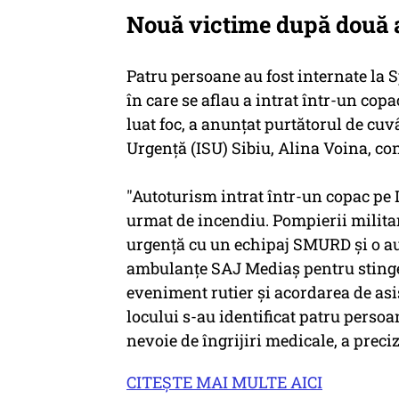
Nouă victime după două ac
Patru persoane au fost internate la
în care se aflau a intrat într-un copa
luat foc, a anunţat purtătorul de cuv
Urgenţă (ISU) Sibiu, Alina Voina, c
"Autoturism intrat într-un copac pe D
urmat de incendiu. Pompierii milita
urgenţă cu un echipaj SMURD şi o aut
ambulanţe SAJ Mediaş pentru stinge
eveniment rutier şi acordarea de asi
locului s-au identificat patru persoa
nevoie de îngrijiri medicale, a prec
CITEŞTE MAI MULTE AICI