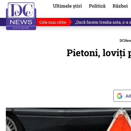
Ultimele știri
Politică
Război
Cele mai citite
Victor Ponta, anunț despre noul
DCNe
Pietoni, loviţi
Ad