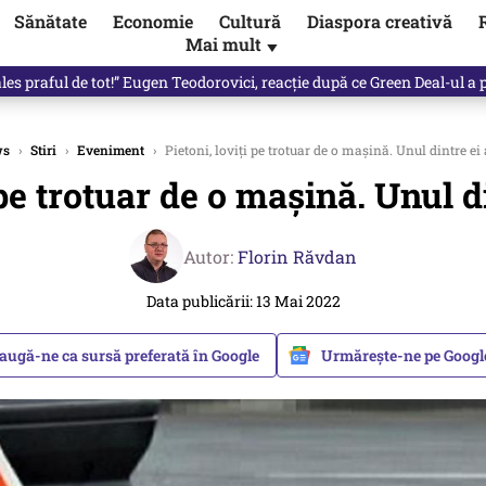
Sănătate
Economie
Cultură
Diaspora creativă
Mai mult
▼
 partid și viitorul său politic / video
ws
›
Stiri
›
Eveniment
›
Pietoni, loviţi pe trotuar de o maşină. Unul dintre ei
 pe trotuar de o maşină. Unul d
Autor:
Florin Răvdan
Data publicării: 13 Mai 2022
augă-ne ca sursă preferată în Google
Urmărește-ne pe Goog