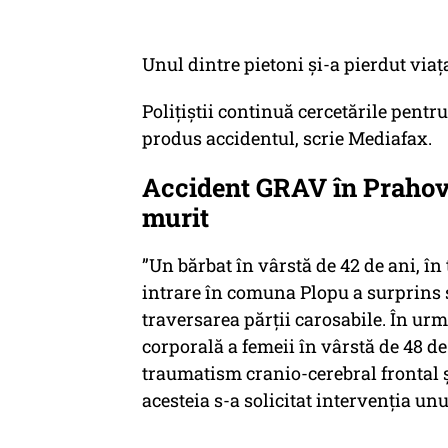
Unul dintre pietoni și-a pierdut viața
Polițiștii continuă cercetările pentru
produs accidentul, scrie Mediafax.
Accident GRAV în Prahova 
murit
”Un bărbat în vârstă de 42 de ani, în
intrare în comuna Plopu a surprins și
traversarea părții carosabile. În u
corporală a femeii în vârstă de 48 de
traumatism cranio-cerebral frontal ș
acesteia s-a solicitat intervenția un