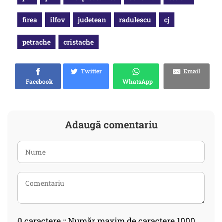
firea
ilfov
judetean
radulescu
cj
petrache
cristache
Twitter
Email
Facebook
WhatsApp
Adaugă comentariu
0
caractere :: Număr maxim de caractere 1000