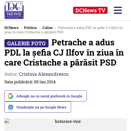
DCNews TV
DCNews
›
Politica
›
Culise
›
Petrache a adus PDL la șefia CJ Ilfov în
ziua în care Cristache a părăsit PSD
Petrache a adus
PDL la șefia CJ Ilfov în ziua în
care Cristache a părăsit PSD
Autor:
Cristina Alexandrescu
Data publicării: 09 Ian 2014
Adaugă-ne ca sursă preferată în Google
Urmărește-ne pe Google News