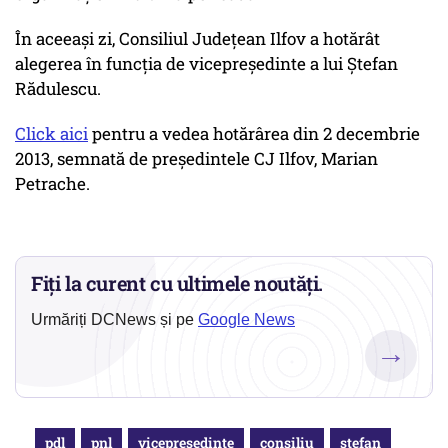
În aceeași zi, Consiliul Județean Ilfov a hotărât
alegerea în funcția de vicepreședinte a lui Ștefan
Rădulescu.
Click aici
pentru a vedea hotărârea din 2 decembrie
2013, semnată de președintele CJ Ilfov, Marian
Petrache.
Fiți la curent cu ultimele noutăți.
Urmăriți DCNews și pe
Google News
→
pdl
pnl
vicepresedinte
consiliu
stefan