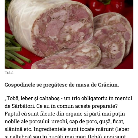
Tobă
Gospodinele se pregătesc de masa de Crăciun.
„Tobă, leber și caltaboș - un trio obligatoriu în meniul
de Sărbători. Ce au în comun aceste preparate?
Faptul că sunt făcute din organe și părți mai puțin
nobile ale porcului: urechi, cap de porc, gușă, ficat,
slănină etc. Ingredientele sunt tocate mărunt (leber
și caltaboș) sau în bucăți mai mari (tobă), apoi sunt