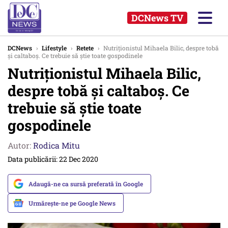
DCNews TV
DCNews
›
Lifestyle
›
Retete
›
Nutriționistul Mihaela Bilic, despre tobă
și caltaboș. Ce trebuie să știe toate gospodinele
Nutriționistul Mihaela Bilic,
despre tobă și caltaboș. Ce
trebuie să știe toate
gospodinele
Autor:
Rodica Mitu
Data publicării: 22 Dec 2020
Adaugă-ne ca sursă preferată în Google
Urmărește-ne pe Google News