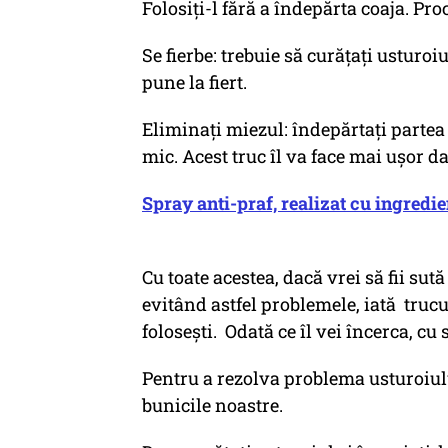
Folosiți-l fără a îndepărta coaja. Pro
Se fierbe: trebuie să curățați usturoiu
pune la fiert.
Eliminați miezul: îndepărtați partea 
mic. Acest truc îl va face mai ușor d
Spray anti-praf, realizat cu ingredien
Cu toate acestea, dacă vrei să fii sută
evitând astfel problemele, iată trucu
folosești. Odată ce îl vei încerca, cu
Pentru a rezolva problema usturoiului
bunicile noastre.