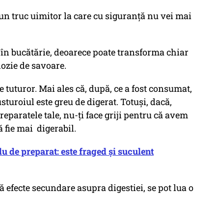
 un truc uimitor la care cu siguranță nu vei mai
ă în bucătărie, deoarece poate transforma chiar
lozie de savoare.
e tuturor. Mai ales că, după, ce a fost consumat,
usturoiul este greu de digerat. Totuși, dacă,
reparatele tale, nu-ți face griji pentru că avem
să fie mai digerabil.
u de preparat: este fraged și suculent
ără efecte secundare asupra digestiei, se pot lua o