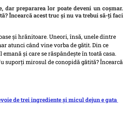
e, dar prepararea lor poate deveni un coșmar.
? Încearcă acest truc și nu va trebui să-ți faci
ase și hrănitoare. Uneori, însă, unele dintre
r atunci când vine vorba de gătit. Din ce
l emană și care se răspândește în toată casa.
 Nu suporți mirosul de conopidă gătită? Încearcă
evoie de trei ingrediente și micul dejun e gata