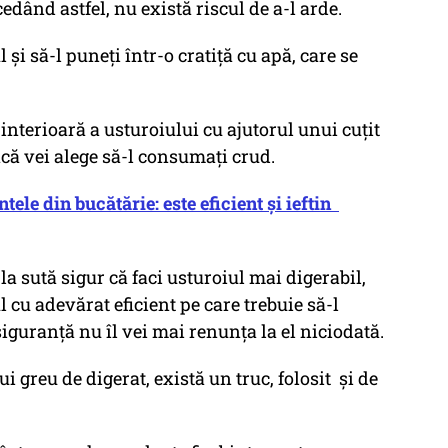
cedând astfel, nu există riscul de a-l arde.
l și să-l puneți într-o cratiță cu apă, care se
interioară a usturoiului cu ajutorul unui cuțit
acă vei alege să-l consumați crud.
tele din bucătărie: este eficient și ieftin
 la sută sigur că faci usturoiul mai digerabil,
l cu adevărat eficient pe care trebuie să-l
 siguranță nu îl vei mai renunța la el niciodată.
 greu de digerat, există un truc, folosit și de