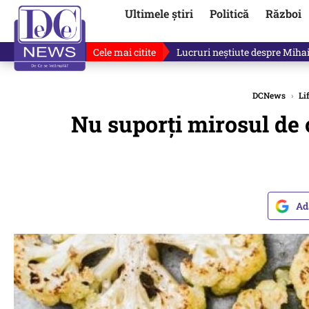
Ultimele știri
Politică
Război
Cele mai citite
Lucruri neștiute despre Mihai 
DCNews
›
Li
Nu suporți mirosul de c
Ad