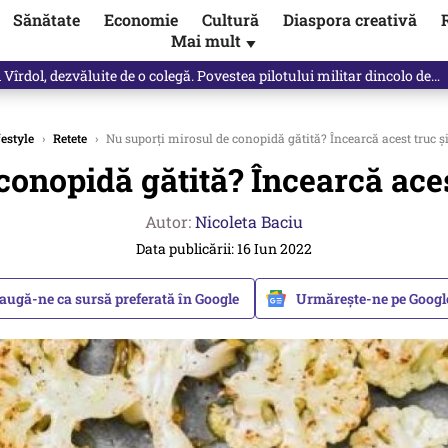
Sănătate
Economie
Cultură
Diaspora creativă
Mai mult
▼
Vîrdol, dezvăluite de o colegă. Povestea pilotului militar dincolo de…
festyle
›
Retete
›
Nu suporți mirosul de conopidă gătită? Încearcă acest truc și
onopidă gătită? Încearcă aces
Autor:
Nicoleta Baciu
Data publicării: 16 Iun 2022
augă-ne ca sursă preferată în Google
Urmărește-ne pe Goog