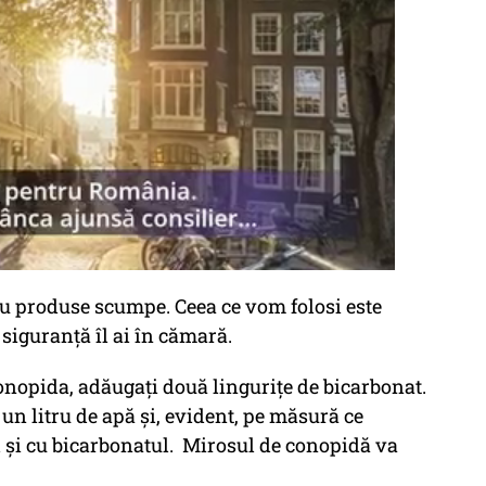
au produse scumpe. Ceea ce vom folosi este
 siguranță îl ai în cămară.
conopida, adăugați două lingurițe de bicarbonat.
un litru de apă și, evident, pe măsură ce
fel și cu bicarbonatul. Mirosul de conopidă va