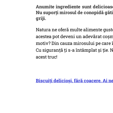
Anumite ingrediente sunt delicioas
Nu suporți mirosul de conopidă gătită
griji.
Natura ne oferă multe alimente gusto
acestea pot deveni un adevărat coșma
motiv? Din cauza mirosului pe care î
Cu siguranță ți s-a întâmplat și ție.
acest truc!
Biscuiți delicioși, fără coacere. Ai n