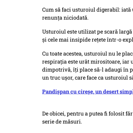
Cum să faci usturoiul digerabil: iată
renunța niciodată.
Usturoiul este utilizat pe scară larg
și cele mai insipide rețete într-o exp
Cu toate acestea, usturoiul nu le plac
respirația este urât mirositoare, iar 
dimpotrivă, îți place să-l adaugi în p
un truc ușor, care face ca usturoiul 
Pandișpan cu cireșe, un desert simpl
De obicei, pentru a putea fi folosit f
serie de măsuri.