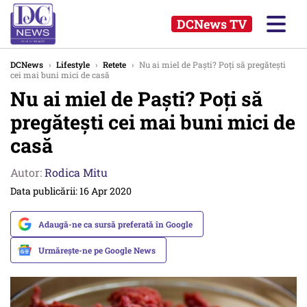
DCNews TV
DCNews
›
Lifestyle
›
Retete
›
Nu ai miel de Paști? Poți să pregătești
cei mai buni mici de casă
Nu ai miel de Paști? Poți să
pregătești cei mai buni mici de
casă
Autor:
Rodica Mitu
Data publicării: 16 Apr 2020
Adaugă-ne ca sursă preferată în Google
Urmărește-ne pe Google News