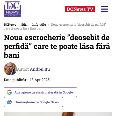
DCNews TV
DCNews
›
Stiri
›
Info utile
›
Noua escrocherie ”deosebit de perfidă”
care te poate lăsa fără bani
Noua escrocherie ”deosebit de
perfidă” care te poate lăsa fără
bani
Autor:
Andrei Itu
Data publicării: 13 Apr 2025
Adaugă-ne ca sursă preferată în Google
Urmărește-ne pe Google News