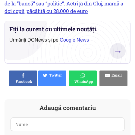
de la ”bancă” sau ”poliție”. Actriță din Cluj, mamă a
doi copii, păcălită cu 28.000 de euro
Fiți la curent cu ultimele noutăți.
Urmăriți DCNews și pe
Google News
→
Twitter
Email
Facebook
WhatsApp
Adaugă comentariu