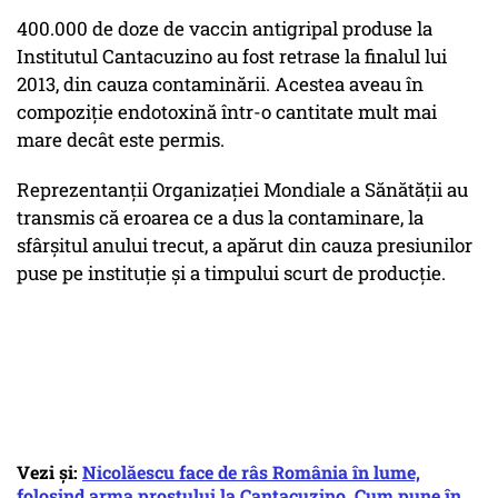
400.000 de doze de vaccin antigripal produse la
Institutul Cantacuzino au fost retrase la finalul lui
2013, din cauza contaminării. Acestea aveau în
compoziție endotoxină într-o cantitate mult mai
mare decât este permis.
Reprezentanții Organizației Mondiale a Sănătății au
transmis că eroarea ce a dus la contaminare, la
sfârşitul anului trecut, a apărut din cauza presiunilor
puse pe instituţie şi a timpului scurt de producție.
Vezi și:
Nicolăescu face de râs România în lume,
folosind arma prostului la Cantacuzino. Cum pune în