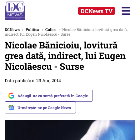
DCNews TV
DCNews
›
Politica
›
Culise
›
Nicolae Bănicioiu, lovitură grea dată,
indirect, lui Eugen Nicolăescu - Surse
Nicolae Bănicioiu, lovitură
grea dată, indirect, lui Eugen
Nicolăescu - Surse
Data publicării: 23 Aug 2014
Adaugă-ne ca sursă preferată în Google
Urmărește-ne pe Google News