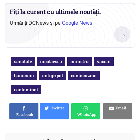
Fiți la curent cu ultimele noutăți.
Urmăriți DCNews și pe
Google News
→
sanatate
nicolaescu
ministru
vaccin
banicioiu
antigripal
cantacuzino
contaminat
Twitter
Email
Facebook
WhatsApp