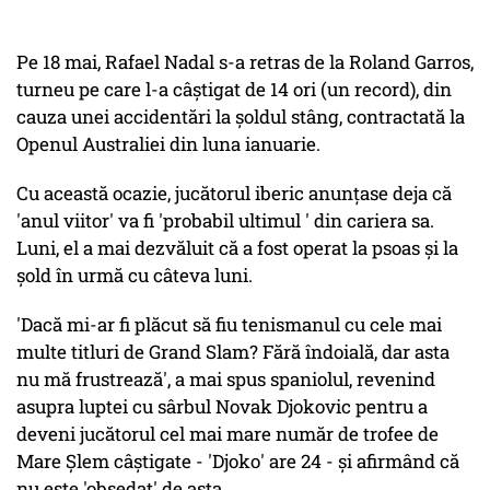
Pe 18 mai, Rafael Nadal s-a retras de la Roland Garros,
turneu pe care l-a câştigat de 14 ori (un record), din
cauza unei accidentări la şoldul stâng, contractată la
Openul Australiei din luna ianuarie.
Cu această ocazie, jucătorul iberic anunţase deja că
'anul viitor' va fi 'probabil ultimul ' din cariera sa.
Luni, el a mai dezvăluit că a fost operat la psoas şi la
şold în urmă cu câteva luni.
'Dacă mi-ar fi plăcut să fiu tenismanul cu cele mai
multe titluri de Grand Slam? Fără îndoială, dar asta
nu mă frustrează', a mai spus spaniolul, revenind
asupra luptei cu sârbul Novak Djokovic pentru a
deveni jucătorul cel mai mare număr de trofee de
Mare Şlem câştigate - 'Djoko' are 24 - şi afirmând că
nu este 'obsedat' de asta.