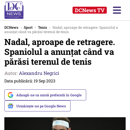
DCNews TV
DCNews
›
Sport
›
Tenis
›
Nadal, aproape de retragere. Spaniolul a
anunțat când va părăsi terenul de tenis
Nadal, aproape de retragere.
Spaniolul a anunțat când va
părăsi terenul de tenis
Autor:
Alexandru Negrici
Data publicării: 19 Sep 2023
Adaugă-ne ca sursă preferată în Google
Urmărește-ne pe Google News