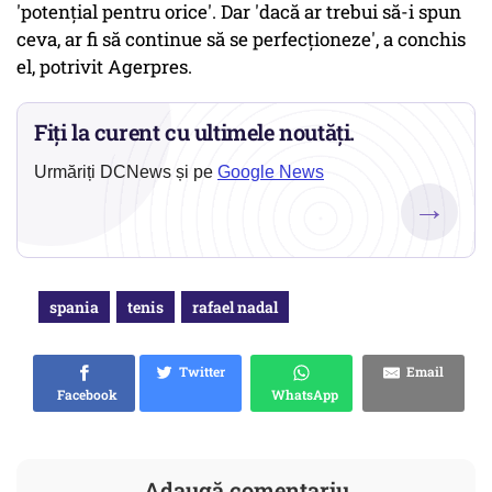
'potenţial pentru orice'. Dar 'dacă ar trebui să-i spun
ceva, ar fi să continue să se perfecţioneze', a conchis
el, potrivit Agerpres.
Fiți la curent cu ultimele noutăți.
Urmăriți DCNews și pe
Google News
→
spania
tenis
rafael nadal
Twitter
Email
Facebook
WhatsApp
Adaugă comentariu