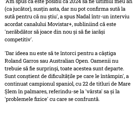
'Am spus că este posibil ca 2024 să fie ultimul meu an
(ca jucător), susţin asta, dar nu pot confirma sută la
sută pentru că nu ştiu', a spus Nadal într-un interviu
acordat canalului Movistar+, subliniind că este
'nerăbdător să joace din nou şi să fie iarăşi
competitiv'.
'Dar ideea nu este să te întorci pentru a câştiga
Roland Garros sau Australian Open. Oamenii nu
trebuie să fie surprinşi, toate acestea sunt departe.
Sunt conştient de dificultăţile pe care le întâmpin', a
continuat campionul spaniol, cu 22 de titluri de Mare
Şlem în palmares, referindu-se la 'vârsta' sa şi la
'problemele fizice' cu care se confruntă.