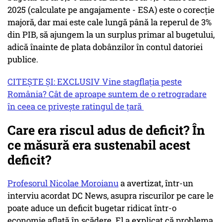
2025 (calculate pe angajamente - ESA) este o corecție
majoră, dar mai este cale lungă până la reperul de 3%
din PIB, să ajungem la un surplus primar al bugetului,
adică înainte de plata dobânzilor în contul datoriei
publice.
CITEȘTE ȘI: EXCLUSIV Vine stagflația peste
România? Cât de aproape suntem de o retrogradare
în ceea ce privește ratingul de țară
Care era riscul adus de deficit? În
ce măsură era sustenabil acest
deficit?
Profesorul Nicolae Moroianu
a avertizat, într-un
interviu acordat DC News, asupra riscurilor pe care le
poate aduce un deficit bugetar ridicat într-o
economie aflată în scădere. El a explicat că problema