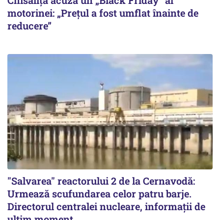
Chisăliță acuză un „Black Friday” al
motorinei: „Prețul a fost umflat înainte de
reducere”
"Salvarea" reactorului 2 de la Cernavodă:
Urmează scufundarea celor patru barje.
Directorul centralei nucleare, informații de
ultim moment