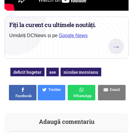
Fiți la curent cu ultimele noutăți.
Urmăriți DCNews și pe
Google News
→
deficit bugetar
ase
nicolae moroianu
Twitter
Email
Facebook
WhatsApp
Adaugă comentariu