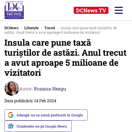
DCNews TV
DCNews
›
Lifestyle
›
Travel
›
Insula care pune taxă turiștilor de
astăzi. Anul trecut a avut aproape 5 milioane de vizitatori
Insula care pune taxă
turiștilor de astăzi. Anul trecut
a avut aproape 5 milioane de
vizitatori
Autor:
Roxana Neagu
Data publicării: 14 Feb 2024
Adaugă-ne ca sursă preferată în Google
Urmărește-ne pe Google News