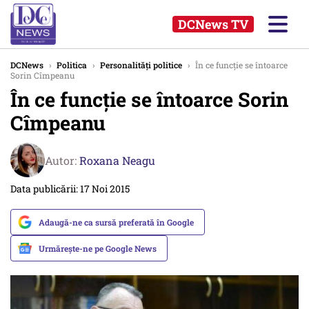
DCNews TV
DCNews
›
Politica
›
Personalități politice
›
În ce funcție se întoarce
Sorin Cîmpeanu
În ce funcție se întoarce Sorin
Cîmpeanu
Autor:
Roxana Neagu
Data publicării: 17 Noi 2015
Adaugă-ne ca sursă preferată în Google
Urmărește-ne pe Google News