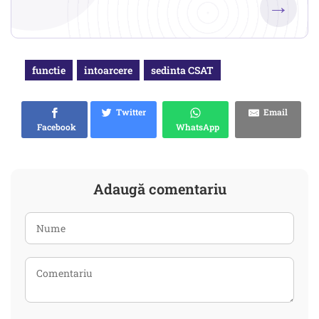
→
functie
intoarcere
sedinta CSAT
Twitter
Email
Facebook
WhatsApp
Adaugă comentariu